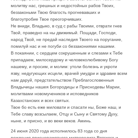
молитву нас, грешных и недостойных рабов Твоих,
беззаконьми Твою благость прогневавших и
благоутробие Твое преогорчивших.
Не вниди, Владыко, в суд с рабы Твоими, отврати гнев
Твой, праведно на ны движимый. Пощади, Господи,
народ Твой, не предай наследия Твоего на поругание,
помилуй нас и не погуби со беззакониями нашими.
В покаянии, с сердцем сокрушенным и слезами к Тебе
припадаем, милосердому и человеколюбивому Богу
нашему, и просим, и молим: утоли болезнь и укроти
язву, недугующих исцели, врачей умудри и здравие всем
нам даруй, предстательством Преблагословенныя
Владычицы нашея Богородицы и Приснодевы Марии,
молитвами новомучеников и исповедников
Казахстанских и всех святых.
Твое бо есть еже миловати и спасати ны, Боже наш, и
Тебе славу возсылаем, Отцу и Сыну и Святому Духу,
ныне, и присно, и во веки веков. Аминь.
24 июня 2020 года исполнилось 83 года со дня
рождения приснопамятного митрополита Вятского и