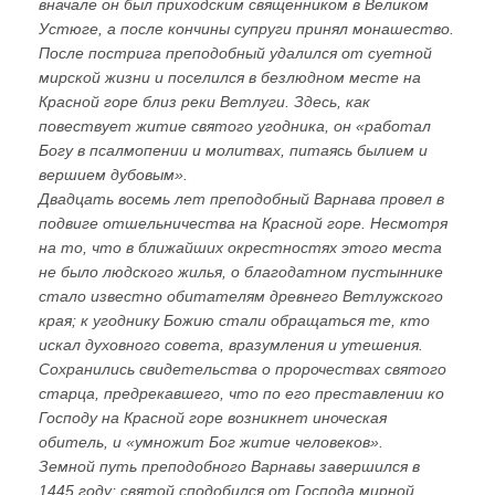
вначале он был приходским священником в Великом
Устюге, а после кончины супруги принял монашество.
После пострига преподобный удалился от суетной
мирской жизни и поселился в безлюдном месте на
Красной горе близ реки Ветлуги. Здесь, как
повествует житие святого угодника, он «работал
Богу в псалмопении и молитвах, питаясь былием и
вершием дубовым».
Двадцать восемь лет преподобный Варнава провел в
подвиге отшельничества на Красной горе. Несмотря
на то, что в ближайших окрестностях этого места
не было людского жилья, о благодатном пустыннике
стало известно обитателям древнего Ветлужского
края; к угоднику Божию стали обращаться те, кто
искал духовного совета, вразумления и утешения.
Сохранились свидетельства о пророчествах святого
старца, предрекавшего, что по его преставлении ко
Господу на Красной горе возникнет иноческая
обитель, и «умножит Бог житие человеков».
Земной путь преподобного Варнавы завершился в
1445 году; святой сподобился от Господа мирной