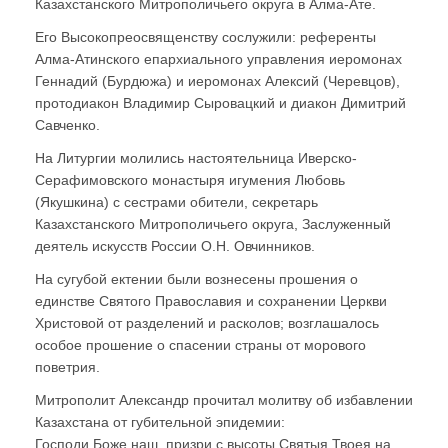
Казахстанского Митрополичьего округа в Алма-Ате.
Его Высокопреосвященству сослужили: референты
Алма-Атинского епархиального управления иеромонах
Геннадий (Бурдюжа) и иеромонах Алексий (Черевцов),
протодиакон Владимир Сыровацкий и диакон Димитрий
Савченко.
На Литургии молились настоятельница Иверско-
Серафимовского монастыря игумения Любовь
(Якушкина) с сестрами обители, секретарь
Казахстанского Митрополичьего округа, Заслуженный
деятель искусств России О.Н. Овчинников.
На сугубой ектении были вознесены прошения о
единстве Святого Православия и сохранении Церкви
Христовой от разделений и расколов; возглашалось
особое прошение о спасении страны от морового
поветрия.
Митрополит Александр прочитал молитву об избавлении
Казахстана от губительной эпидемии:
Господи Боже наш, призри с высоты Святыя Твоея на