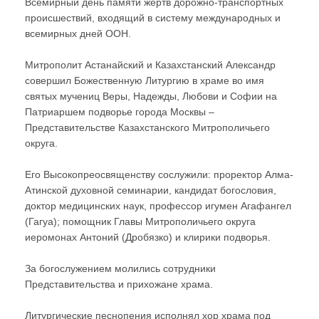
Всемирный день памяти жертв дорожно-транспортных
происшествий, входящий в систему международных и
всемирных дней ООН.
Митрополит Астанайский и Казахстанский Александр
совершил Божественную Литургию в храме во имя
святых мучениц Веры, Надежды, Любови и Софии на
Патриаршем подворье города Москвы –
Представительстве Казахстанского Митрополичьего
округа.
Его Высокопреосвященству сослужили: проректор Алма-
Атинской духовной семинарии, кандидат богословия,
доктор медицинских наук, профессор игумен Агафангел
(Гагуа); помощник Главы Митрополичьего округа
иеромонах Антоний (Дробязко) и клирики подворья.
За богослужением молились сотрудники
Представительства и прихожане храма.
Литургические песнопения исполнял хор храма под