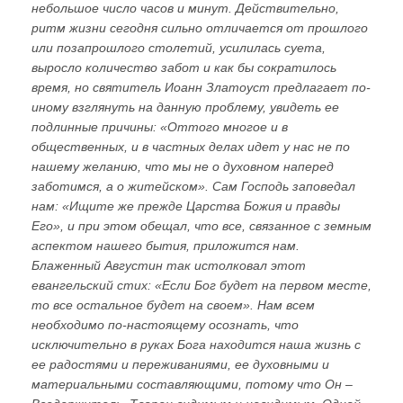
небольшое число часов и минут. Действительно,
ритм жизни сегодня сильно отличается от прошлого
или позапрошлого столетий, усилилась суета,
выросло количество забот и как бы сократилось
время, но святитель Иоанн Златоуст предлагает по-
иному взглянуть на данную проблему, увидеть ее
подлинные причины: «Оттого многое и в
общественных, и в частных делах идет у нас не по
нашему желанию, что мы не о духовном наперед
заботимся, а о житейском». Сам Господь заповедал
нам: «Ищите же прежде Царства Божия и правды
Его», и при этом обещал, что все, связанное с земным
аспектом нашего бытия, приложится нам.
Блаженный Августин так истолковал этот
евангельский стих: «Если Бог будет на первом месте,
то все остальное будет на своем». Нам всем
необходимо по-настоящему осознать, что
исключительно в руках Бога находится наша жизнь с
ее радостями и переживаниями, ее духовными и
материальными составляющими, потому что Он –