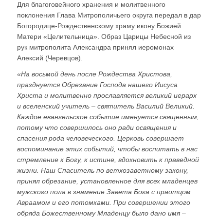
Для благоговейного хранения и молитвенного
поклонения Глава Митрополичьего округа передал в дар
Богородице-Рождественскому храму икону Божией
Матери «Целительница». Образ Царицы Небесной из
рук митрополита Александра принял иеромонах
Алексий (Черевцов).
«На восьмой день после Рождества Христова,
празднуется Обрезание Господа нашего Иисуса
Христа и молитвенно прославляется великий иерарх
и вселенский учитель – святитель Василий Великий.
Каждое евангельское событие именуется священным,
потому что совершилось оно ради освящения и
спасения рода человеческого. Церковь совершает
воспоминание этих событий, чтобы воспитать в нас
стремление к Богу, к истине, вдохновить к праведной
жизни. Наш Спаситель по ветхозаветному закону,
принял обрезание, установленное для всех младенцев
мужского пола в знамение Завета Бога с праотцом
Авраамом и его потомками. При совершении этого
обряда Божественному Младенцу было дано имя –