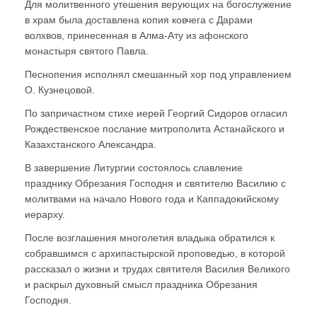
Для молитвенного утешения верующих на богослужение
в храм была доставлена копия ковчега с Дарами
волхвов, принесенная в Алма-Ату из афонского
монастыря святого Павла.
Песнопения исполнял смешанный хор под управлением
О. Кузнецовой.
По запричастном стихе иерей Георгий Сидоров огласил
Рождественское послание митрополита Астанайского и
Казахстанского Александра.
В завершение Литургии состоялось славление
празднику Обрезания Господня и святителю Василию с
молитвами на начало Нового года и Каппадокийскому
иерарху.
После возглашения многолетия владыка обратился к
собравшимся с архипастырской проповедью, в которой
рассказал о жизни и трудах святителя Василия Великого
и раскрыл духовный смысл праздника Обрезания
Господня.