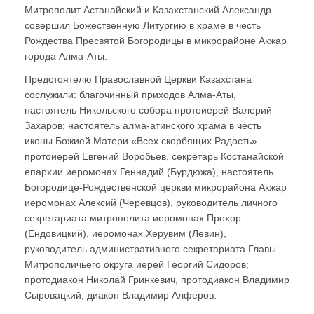
Митрополит Астанайский и Казахстанский Александр
совершил Божественную Литургию в храме в честь
Рождества Пресвятой Богородицы в микрорайоне Акжар
города Алма-Аты.
Предстоятелю Православной Церкви Казахстана
сослужили: благочинный приходов Алма-Аты,
настоятель Никольского собора протоиерей Валерий
Захаров; настоятель алма-атинского храма в честь
иконы Божией Матери «Всех скорбящих Радость»
протоиерей Евгений Воробьев, секретарь Костанайской
епархии иеромонах Геннадий (Бурдюжа), настоятель
Богородице-Рождественской церкви микрорайона Акжар
иеромонах Алексий (Черевцов), руководитель личного
секретариата митрополита иеромонах Прохор
(Ендовицкий), иеромонах Херувим (Левин),
руководитель административного секретариата Главы
Митрополичьего округа иерей Георгий Сидоров;
протодиакон Николай Гринкевич, протодиакон Владимир
Сыровацкий, диакон Владимир Алферов.