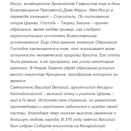
Иисус, возвещенное Архангелом Гавриилом еще в день
Благовещения Пресвятой Деве Марии. Имя Иисус в
переводе означает – Спаситель. По толкованию
отцов Церкви, Господь – Творец Закона – принял
обрезание, являя людям пример, как следует
неукоснительно исполнять Божественные
установления. Еще одно важное значение Обрезания
Господня заключается в том, что показывает всем
истинность человеческой природы Христа. Его плоть
была реальна, а не призрачна, как учили некоторые
еретики. В Новом Завете обряд обрезания уступил
место таинству Крещения, прообразом которого он
являлся.
Святитель Василий Великий, архиепископ Кесарии
Каппадокийской – великий отец и учитель Церкви –
жил в IV веке. Исполняя свое служение, он ревностно
проповедовал и неустанно заботился о нуждах своей
паствы, благодаря чему снискал высокое уважение и
большую любовь народа. В 370 году святой Василий
был избран Собором епископов на Кесарийскую