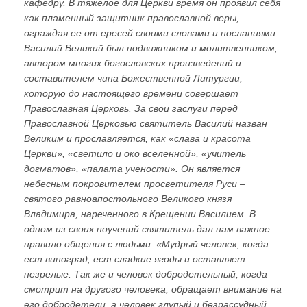
кафедру. В тяжелое для Церкви время он проявил себя
как пламенный защитник православной веры,
ограждая ее от ересей своими словами и посланиями.
Василий Великий был подвижником и молитвенником,
автором многих богословских произведений и
составителем чина Божественной Литургии,
которую до настоящего времени совершает
Православная Церковь. За свои заслуги перед
Православной Церковью святитель Василий назван
Великим и прославляется, как «слава и красота
Церкви», «светило и око вселенной», «учитель
догматов», «палата учености». Он является
небесным покровителем просветителя Руси –
святого равноапостольного Великого князя
Владимира, нареченного в Крещении Василием. В
одном из своих поучений святитель дал нам важное
правило общения с людьми: «Мудрый человек, когда
ест виноград, ест сладкие ягоды и оставляет
незрелые. Так же и человек добродетельный, когда
смотрит на другого человека, обращает внимание на
его добродетели, а человек глупый и безрассудный