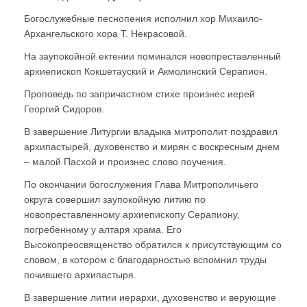
Богослужебные песнопения исполнил хор Михаило-
Архангельского хора Т. Некрасовой.
На заупокойной ектении поминался новопреставленный
архиепископ Кокшетауский и Акмолинский Серапион.
Проповедь по запричастном стихе произнес иерей
Георгий Сидоров.
В завершение Литургии владыка митрополит поздравил
архипастырей, духовенство и мирян с воскресным днем
– малой Пасхой и произнес слово поучения.
По окончании богослужения Глава Митрополичьего
округа совершил заупокойную литию по
новопреставленному архиепископу Серапиону,
погребенному у алтаря храма. Его
Высокопреосвященство обратился к присутствующим со
словом, в котором с благодарностью вспомнил труды
почившего архипастыря.
В завершение литии иерархи, духовенство и верующие