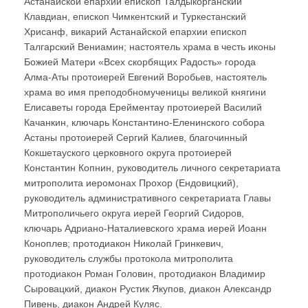
Астанайской епархии епископ Талдыкорганский
Клавдиан, епископ Чимкентский и Туркестанский
Хрисанф, викарий Астанайской епархии епископ
Талгарский Вениамин; настоятель храма в честь иконы
Божией Матери «Всех скорбящих Радость» города
Алма-Аты протоиерей Евгений Воробьев, настоятель
храма во имя преподобномученицы великой княгини
Елисаветы города Ерейментау протоиерей Василий
Качанкин, ключарь Константино-Еленинского собора
Астаны протоиерей Сергий Калиев, благочинный
Кокшетауского церковного округа протоиерей
Константин Копнин, руководитель личного секретариата
митрополита иеромонах Прохор (Ендовицкий),
руководитель административного секретариата Главы
Митрополичьего округа иерей Георгий Сидоров,
ключарь Адриано-Наталиевского храма иерей Иоанн
Коноплев; протодиакон Николай Гринкевич,
руководитель службы протокола митрополита
протодиакон Роман Головин, протодиакон Владимир
Сыровацкий, диакон Рустик Якупов, диакон Александр
Пивень, диакон Андрей Куляс.