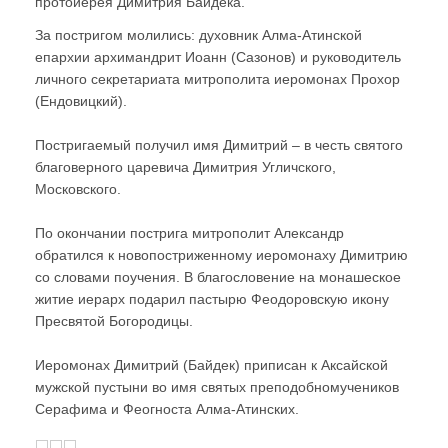
протоиерея Димитрия Байдека.
За постригом молились: духовник Алма-Атинской
епархии архимандрит Иоанн (Сазонов) и руководитель
личного секретариата митрополита иеромонах Прохор
(Ендовицкий).
Постригаемый получил имя Димитрий – в честь святого
благоверного царевича Димитрия Угличского,
Московского.
По окончании пострига митрополит Александр
обратился к новопостриженному иеромонаху Димитрию
со словами поучения. В благословение на монашеское
житие иерарх подарил пастырю Феодоровскую икону
Пресвятой Богородицы.
Иеромонах Димитрий (Байдек) приписан к Аксайской
мужской пустыни во имя святых преподобномучеников
Серафима и Феогноста Алма-Атинских.