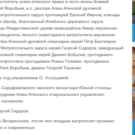
стоятель алма-атинского храма в честь иконы Божией
й Воробьев; и.о. ректора Алма-Атинской духовной
итрополичьего округа протоиерей Евгений Иванов; ключарь
 Шкляр; благочинный Илийского церковного округа
ице-Рождественской церкви микрорайона Акжар иеромонах
уководитель личного секретариата митрополита иеромонах
Алма-Атинской духовной семинарии иерей Петр Бахтияров;
 Митрополичьего округа иерей Георгий Сидоров; заведующий
ховной семинарии иерей Даниил Бобылев; протодиакон
митрополита протодиакон Роман Головин; протодиакон
лия Воробьев; диакон Георгий Ткаченко.
а под управлением О. Усольцевой.
ко-Серафимовского женского монастыря Южной столицы
трудники Алма-Атинского епархиального управления;
 паломники.
оргий Сидоров.
 Воскресению, после чего владыка митрополит произнес
их и современных.