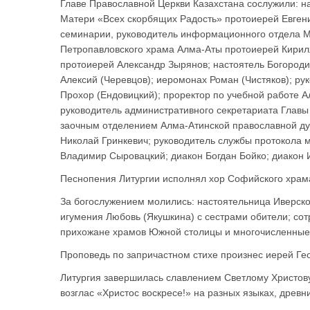
Главе Православной Церкви Казахстана сослужили: на
Матери «Всех скорбящих Радость» протоиерей Евгени
семинарии, руководитель информационного отдела М
Петропавловского храма Алма-Аты протоиерей Кирилл
протоиерей Александр Зырянов; настоятель Богород
Алексий (Черевцов); иеромонах Роман (Чистяков); р
Прохор (Ендовицкий); проректор по учебной работе 
руководитель административного секретариата Главы
заочным отделением Алма-Атинской православной ду
Николай Гринкевич; руководитель службы протокола 
Владимир Сыровацкий; диакон Богдан Бойко; диакон И
Песнопения Литургии исполнял хор Софийского храм
За богослужением молились: настоятельница Иверс
игумения Любовь (Якушкина) с сестрами обители; со
прихожане храмов Южной столицы и многочисленные
Проповедь по запричастном стихе произнес иерей Ге
Литургия завершилась славлением Светлому Христову
возглас «Христос воскресе!» на разных языках, древн