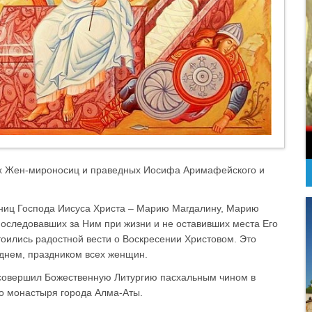
тых Жен-мироносиц и праведных Иосифа Аримафейского и
ениц Господа Иисуса Христа – Марию Магдалину, Марию
оследовавших за Ним при жизни и не оставивших места Его
оились радостной вести о Воскресении Христовом. Это
днем, праздником всех женщин.
 совершил Божественную Литургию пасхальным чином в
о монастыря города Алма-Аты.