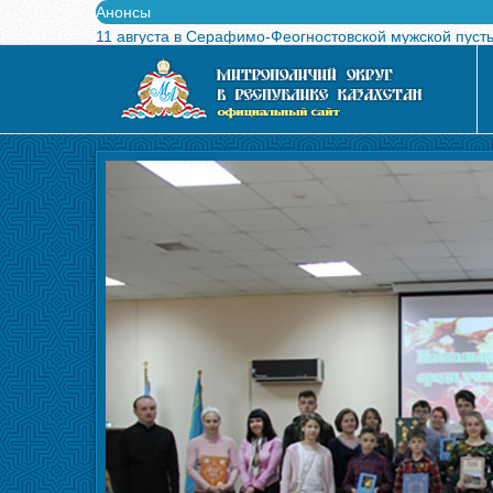
Анонсы
11 августа в Серафимо-Феогностовской мужской пуст
Выпущен в свет буклет о проведении Международного
Вышел в свет новый номер журнала «Свет Православи
Вышла в свет монография «Управляющие Алма-Атинс
Алма-Атинская духовная семинария объявляет прием