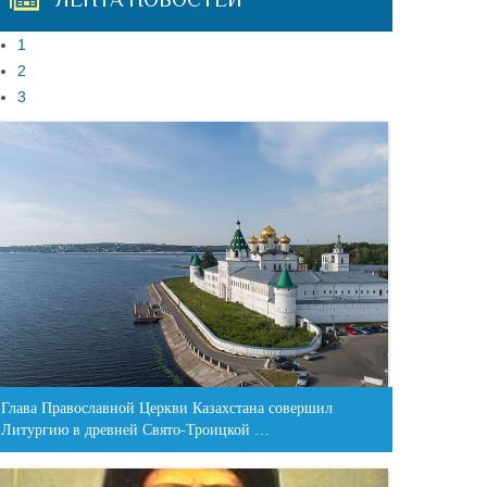
1
2
3
Глава Православной Церкви Казахстана совершил
Литургию в древней Свято-Троицкой …