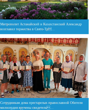
Митрополит Астанайский и Казахстанский Александр
возглавил торжества в Свято-Тр…
Сотрудникам дома престарелых православной Обители
милосердия вручены свидетель…