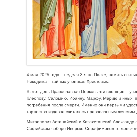
4 мая 2025 года – неделя 3-я по Пасхе; память свя
Никодима – тайных учеников Христовых.
В этот день Православная Церковь чтит женщин – уч
Клеопову, Саломию, Иоанну, Марфу, Марию и иных, п
погребения после смерти. Именно они первыми удост
торжество издавна считалось православным женским 
Митрополит Астанайский и Казахстанский Александр
Софийском соборе Иверско-Серафимовского женског