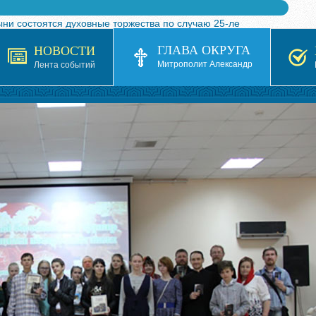
ыни состоятся духовные торжества по случаю 25-ле
 турнира по волейболу, посвященного 25-летию обр
ГЛАВА ОКРУГА
НОВОСТИ
я в Казахстане»
Митрополит Александр
Лента событий
кой епархией Русской Православной Церкви в 1927–19
 документов на 2026-2027 учебный год