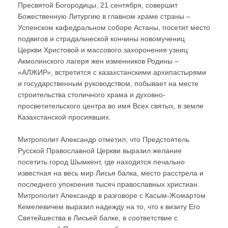
Пресвятой Богородицы, 21 сентября, совершит
Божественную Литургию в главном храме страны –
Успенском кафедральном соборе Астаны, посетит место
подвигов и страдальческой кончины новомучениц
Церкви Христовой и массового захоронения узниц
Акмолинского лагеря жен изменников Родины –
«АЛЖИР», встретится с казахстанскими архипастырями
и государственным руководством, побывает на месте
строительства столичного храма и духовно-
просветительского центра во имя Всех святых, в земле
Казахстанской просиявших.
Митрополит Александр отметил, что Предстоятель
Русской Православной Церкви выразил желание
посетить город Шымкент, где находится печально
известная на весь мир Лисья балка, место расстрела и
последнего упокоения тысяч православных христиан.
Митрополит Александр в разговоре с Касым-Жомартом
Кемелевичем выразил надежду на то, что к визиту Его
Святейшества в Лисьей балке, в соответствие с