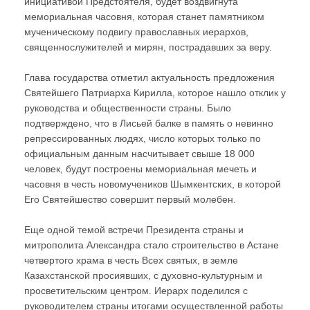
инициативой Предстоятеля, будет воздвигнута
мемориальная часовня, которая станет памятником
мученическому подвигу православных иерархов,
священнослужителей и мирян, пострадавших за веру.
Глава государства отметил актуальность предложения
Святейшего Патриарха Кирилла, которое нашло отклик у
руководства и общественности страны. Было
подтверждено, что в Лисьей балке в память о невинно
репрессированных людях, число которых только по
официальным данным насчитывает свыше 18 000
человек, будут построены мемориальная мечеть и
часовня в честь новомучеников Шымкентских, в которой
Его Святейшество совершит первый молебен.
Еще одной темой встречи Президента страны и
митрополита Александра стало строительство в Астане
четвертого храма в честь Всех святых, в земле
Казахстанской просиявших, с духовно-культурным и
просветительским центром. Иерарх поделился с
руководителем страны итогами осуществленной работы