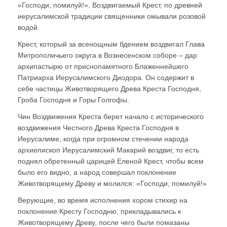
«Господи, помилуй!». Воздвигаемый Крест, по древней
иерусалимской традиции священники омывали розовой
водой.
Крест, который за всенощным бдением воздвигал Глава
Митрополичьего округа в Вознесенском соборе – дар
архипастырю от приснопамятного Блаженнейшего
Патриарха Иерусалимского Диодора. Он содержит в
себе частицы Животворящего Древа Креста Господня,
Гроба Господня и Горы Голгофы.
Чин Воздвижения Креста берет начало с исторического
воздвижения Честного Древа Креста Господня в
Иерусалиме, когда при огромном стечении народа
архиепископ Иерусалимский Макарий воздвиг, то есть
поднял обретенный царицей Еленой Крест, чтобы всем
было его видно, а народ совершал поклонение
Животворящему Древу и молился: «Господи, помилуй!»
Верующие, во время исполнения хором стихир на
поклонение Кресту Господню, прикладывались к
Животворящему Древу, после чего были помазаны