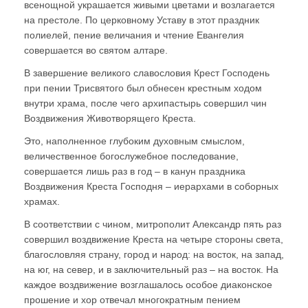
всенощной украшается живыми цветами и возлагается
на престоле. По церковному Уставу в этот праздник
полиелей, пение величания и чтение Евангелия
совершается во святом алтаре.
В завершение великого славословия Крест Господень
при пении Трисвятого был обнесен крестным ходом
внутри храма, после чего архипастырь совершил чин
Воздвижения Животворящего Креста.
Это, наполненное глубоким духовным смыслом,
величественное богослужебное последование,
совершается лишь раз в год – в канун праздника
Воздвижения Креста Господня – иерархами в соборных
храмах.
В соответствии с чином, митрополит Александр пять раз
совершил воздвижение Креста на четыре стороны света,
благословляя страну, город и народ: на восток, на запад,
на юг, на север, и в заключительный раз – на восток. На
каждое воздвижение возглашалось особое диаконское
прошение и хор отвечал многократным пением