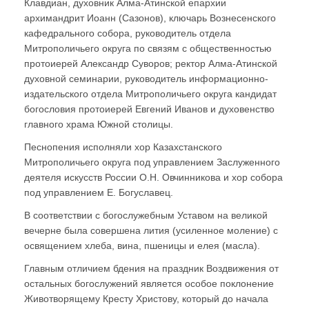
Клавдиан, духовник Алма-Атинской епархии
архимандрит Иоанн (Сазонов), ключарь Вознесенского
кафедрального собора, руководитель отдела
Митрополичьего округа по связям с общественностью
протоиерей Александр Суворов; ректор Алма-Атинской
духовной семинарии, руководитель информационно-
издательского отдела Митрополичьего округа кандидат
богословия протоиерей Евгений Иванов и духовенство
главного храма Южной столицы.
Песнопения исполняли хор Казахстанского
Митрополичьего округа под управлением Заслуженного
деятеля искусств России О.Н. Овчинникова и хор собора
под управлением Е. Богуславец.
В соответствии с богослужебным Уставом на великой
вечерне была совершена лития (усиленное моление) с
освящением хлеба, вина, пшеницы и елея (масла).
Главным отличием бдения на праздник Воздвижения от
остальных богослужений является особое поклонение
Животворящему Кресту Христову, который до начала