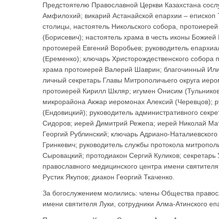
Предстоятелю Православной Церкви Казахстана сосл
Амфилохий; викарий Астанайской епархии – епископ
столицы, настоятель Никольского собора, протоиере
(Борисевич); настоятель храма в честь иконы Божие
протоиерей Евгений Воробьев; руководитель епархиа
(Еременко); ключарь Христорождественского собора 
храма протоиерей Валерий Шаврин; благочинный Илий
личный секретарь Главы Митрополичьего округа иеро
протоиерей Кирилл Шкляр; игумен Онисим (Тульников
микрорайона Акжар иеромонах Алексий (Черевцов); 
(Ендовицкий); руководитель административного секре
Сидоров; иерей Димитрий Режепа; иерей Николай Мат
Георгий Рублинский; ключарь Адриано-Наталиевского
Гринкевич; руководитель службы протокола митропол
Сыровацкий; протодиакон Сергий Куликов; секретарь 
православного медицинского центра имени святителя
Рустик Якупов; диакон Георгий Ткаченко.
За богослужением молились: члены Общества правосл
имени святителя Луки, сотрудники Алма-Атинского е