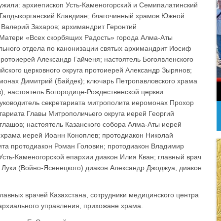
ужили: архиепископ Усть-Каменогорский и Семипалатинский
 Талдыкорганский Клавдиан; благочинный храмов Южной
й Валерий Захаров; архимандрит Геронтий
й Матери «Всех скорбящих Радость» города Алма-Аты
льного отдела по канонизации святых архимандрит Иосиф
протоиерей Александр Гайченя; настоятель Богоявленского
ского церковного округа протоиерей Александр Зырянов;
монах Димитрий (Байдек); ключарь Петропавловского храма
); настоятель Богородице-Рождественской церкви
руководитель секретариата митрополита иеромонах Прохор
тариата Главы Митрополичьего округа иерей Георгий
лашов; настоятель Казанского собора Алма-Аты иерей
 храма иерей Иоанн Коноплев; протодиакон Николай
ита протодиакон Роман Головин; протодиакон Владимир
Усть-Каменогорской епархии диакон Илия Кван; главный врач
 Луки (Войно-Ясенецкого) диакон Александр Джоджуа; диакон
авных врачей Казахстана, сотрудники медицинского центра
пархиального управления, прихожане храма.