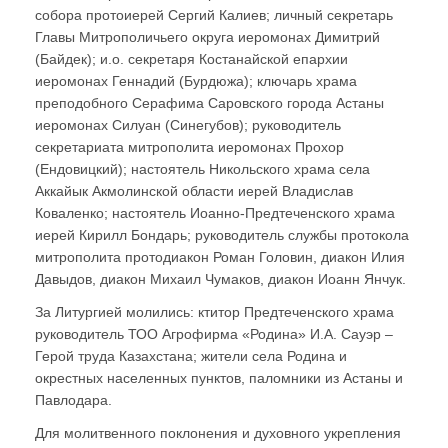
собора протоиерей Сергий Калиев; личный секретарь
Главы Митрополичьего округа иеромонах Димитрий
(Байдек); и.о. секретаря Костанайской епархии
иеромонах Геннадий (Бурдюжа); ключарь храма
преподобного Серафима Саровского города Астаны
иеромонах Силуан (Синегубов); руководитель
секретариата митрополита иеромонах Прохор
(Ендовицкий); настоятель Никольского храма села
Аккайык Акмолинской области иерей Владислав
Коваленко; настоятель Иоанно-Предтеченского храма
иерей Кирилл Бондарь; руководитель службы протокола
митрополита протодиакон Роман Головин, диакон Илия
Давыдов, диакон Михаил Чумаков, диакон Иоанн Янчук.
За Литургией молились: ктитор Предтеченского храма
руководитель ТОО Агрофирма «Родина» И.А. Сауэр –
Герой труда Казахстана; жители села Родина и
окрестных населенных пунктов, паломники из Астаны и
Павлодара.
Для молитвенного поклонения и духовного укрепления