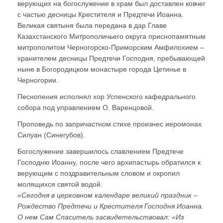
верующих на богослужение в храм был доставлен ковчег
с частью десницы Крестителя и Предтечи Иоанна.
Великая святыня была передана в дар Главе
Казахстанского Митрополичьего округа приснопамятным
митрополитом Черногорско-Приморским Амфилохием –
хранителем десницы Предтечи Господня, пребывающей
ныне в Богородицком монастыре города Цетинье в
Черногории.
Песнопения исполнял хор Успенского кафедрального
собора под управлением О. Варенцовой.
Проповедь по запричастном стихе произнес иеромонах
Силуан (Синегубов).
Богослужение завершилось славлением Предтече
Господню Иоанну, после чего архипастырь обратился к
верующим с поздравительным словом и окропил
молящихся святой водой.
«Сегодня в церковном календаре великий праздник –
Рождество Предтечи и Крестителя Господня Иоанна.
О нем Сам Спаситель засвидетельствовал: «Из