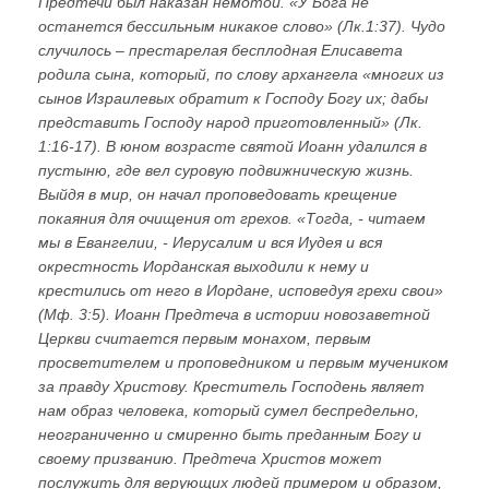
Предтечи был наказан немотой. «У Бога не
останется бессильным никакое слово» (Лк.1:37). Чудо
случилось – престарелая бесплодная Елисавета
родила сына, который, по слову архангела «многих из
сынов Израилевых обратит к Господу Богу их; дабы
представить Господу народ приготовленный» (Лк.
1:16-17). В юном возрасте святой Иоанн удалился в
пустыню, где вел суровую подвижническую жизнь.
Выйдя в мир, он начал проповедовать крещение
покаяния для очищения от грехов. «Тогда, - читаем
мы в Евангелии, - Иерусалим и вся Иудея и вся
окрестность Иорданская выходили к нему и
крестились от него в Иордане, исповедуя грехи свои»
(Мф. 3:5). Иоанн Предтеча в истории новозаветной
Церкви считается первым монахом, первым
просветителем и проповедником и первым мучеником
за правду Христову. Креститель Господень являет
нам образ человека, который сумел беспредельно,
неограниченно и смиренно быть преданным Богу и
своему призванию. Предтеча Христов может
послужить для верующих людей примером и образом,