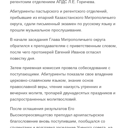
регентским отделением АПДС Л.Е. Горичева.
Абитуриенты пастырского и регентского отделений,
прибывшие из епархий Казахстанского Митрополичьего
округа, сдали письменный экзамен по русскому языку и
прошли музыкальное прослушивание.
В начале заседания Глава Митрополичьего округа
обратился к преподавателям с приветственным словом,
после чего протоиерей Евгений Иванов огласил
повестку дня.
Затем приемная комиссия провела собеседование с
поступающими. Абитуриенты показали свое владение
церковно-славянским языком, знание основ
православной веры, чтение наизусть утренних и
вечерних молитв, тропарей двунадесятых праздников и
распространенных молитвословий.
После оглашения результатов Его
Высокопреосвящетсво преподал архипастырское
благословение вновь поступившим, пообщался со
студентами и возглавил заседание Ученого совета, на