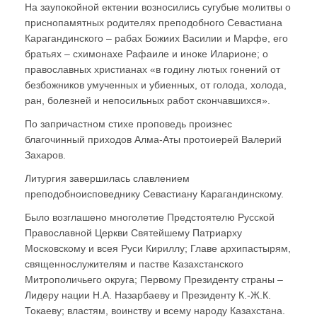
На заупокойной ектении возносились сугубые молитвы о
приснопамятных родителях преподобного Севастиана
Карагандинского – рабах Божиих Василии и Марфе, его
братьях – схимонахе Рафаиле и иноке Иларионе; о
православных христианах «в годину лютых гонений от
безбожников умученных и убиенных, от голода, холода,
ран, болезней и непосильных работ скончавшихся».
По запричастном стихе проповедь произнес
благочинный приходов Алма-Аты протоиерей Валерий
Захаров.
Литургия завершилась славлением
преподобноисповеднику Севастиану Карагандинскому.
Было возглашено многолетие Предстоятелю Русской
Православной Церкви Святейшему Патриарху
Московскому и всея Руси Кириллу; Главе архипастырям,
священнослужителям и пастве Казахстанского
Митрополичьего округа; Первому Президенту страны –
Лидеру нации Н.А. Назарбаеву и Президенту К.-Ж.К.
Токаеву; властям, воинству и всему народу Казахстана.