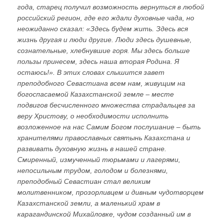
года, старец получил возможность вернуться в любой
российский регион, где его ждали духовные чада, но
неожиданно сказал: «Здесь будем жить. Здесь вся
жизнь другая и люди другие. Люди здесь душевные,
сознательные, хлебнувшие горя. Мы здесь больше
пользы принесем, здесь наша вторая Родина. Я
остаюсь!». В этих словах слышится завет
преподобного Севастиана всем нам, живущим на
богоспасаемой Казахстанской земле – месте
подвигов бесчисленного множества страдальцев за
веру Христову, о необходимости исполнить
возложенное на нас Самим Богом послушание – быть
хранителями православных святынь Казахстана и
развивать духовную жизнь в нашей стране.
Смиренный, измученный тюрьмами и лагерями,
непосильным трудом, голодом и болезнями,
преподобный Севастиан стал великим
молитвенником, прозорливцем и дивным чудотворцем
Казахстанской земли, а маленький храм в
карагандинской Михайловке, чудом созданный им в