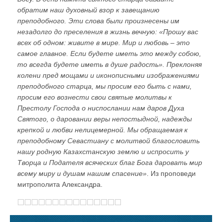
обратим наш духовный взор к завещанию
преподобного. Эти слова были произнесены им
незадолго до преселения в жизнь вечную: «Прошу вас
всех об одном: живите в мире. Мир и любовь – это
самое главное. Если будете иметь это между собою,
то всегда будете иметь в душе радость». Преклоняя
колени пред мощами и иконописными изображениями
преподобного старца, мы просим его быть с нами,
просим его вознести свои святые молитвы к
Престолу Господа о ниспослании нам даров Духа
Святого, о даровании веры непостыдной, надежды
крепкой и любви нелицемерной. Мы обращаемая к
преподобному Севастиану с молитвой благословить
нашу родную Казахстанскую землю и испросить у
Творца и Подателя всяческих благ Бога даровать мир
всему миру и душам нашим спасение»
. Из проповеди
митрополита Александра.