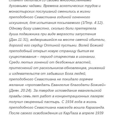
духовными чадами. Времена аскетических трудов и
монастырских послушаний сменились в жизни
преподобного Севастиана годиной огненного
искушения, для испытания посылаемого (1Птр. 4:12).
Одному Богу известно, сколько боли претерпела
душа подвижника при виде мерзости запустения
(Дан.11:31), водворившейся на месте святой обители,
дорогой его сердцу Оптиной пустыни. Волей Божией
преподобный открыл новую страницу бытия ее
существования – период старчества в изгнании.
Среди лютых гонений от безбожных властей,
притеснений от раскольников-обновленцев, унижений
и издевательств от забывших Бога людей,
преподобного Севастиана не покидало горячее
желание «проповедать Евангелие благодати Божией»
(Деян. 20:24). За твердое исповедание евангельской
правды семь лет работ в концентрационных лагерях
получил смиренный пастырь. С 1934 года в жизнь
преподобного Севастиана навсегда вошла Караганда.
После своего освобождения из КарЛага в апреле 1939