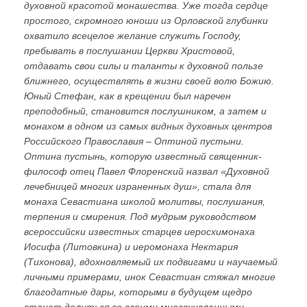
духовной красотой монашества. Уже тогда сердце
простого, скромного юноши из Орловской глубинки
охватило всецелое желание служить Господу,
пребывать в послушании Церкви Христовой,
отдавать свои силы и таланты к духовной пользе
ближнего, осуществлять в жизни своей волю Божию.
Юный Стефан, как в крещении был наречен
преподобный, становится послушником, а затем и
монахом в одном из самых видных духовных центров
Российского Православия – Оптиной пустыни.
Оптина пустынь, которую известный священник-
философ отец Павел Флоренский назвал «Духовной
лечебницей многих израненных душ», стала для
монаха Севастиана школой молитвы, послушания,
терпения и смирения. Под мудрым руководством
всероссийски известных старцев иеросхимонаха
Иосифа (Литовкина) и иеромонаха Нектария
(Тихонова), вдохновляемый их подвигами и научаемый
личными примерами, инок Севастиан стяжал многие
благодатные дары, которыми в будущем щедро
станет делиться со своими многочисленными