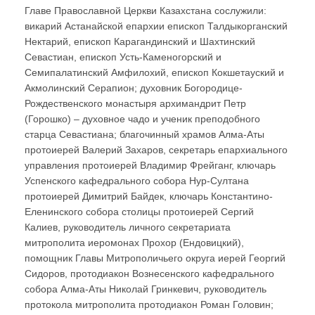
Главе Православной Церкви Казахстана сослужили:
викарий Астанайской епархии епископ Талдыкорганский
Нектарий, епископ Карагандинский и Шахтинский
Севастиан, епископ Усть-Каменогорский и
Семипалатинский Амфилохий, епископ Кокшетауский и
Акмолинский Серапион; духовник Богородице-
Рождественского монастыря архимандрит Петр
(Горошко) – духовное чадо и ученик преподобного
старца Севастиана; благочинный храмов Алма-Аты
протоиерей Валерий Захаров, секретарь епархиального
управления протоиерей Владимир Фрейганг, ключарь
Успенского кафедрального собора Нур-Султана
протоиерей Димитрий Байдек, ключарь Константино-
Еленинского собора столицы протоиерей Сергий
Калиев, руководитель личного секретариата
митрополита иеромонах Прохор (Ендовицкий),
помощник Главы Митрополичьего округа иерей Георгий
Сидоров, протодиакон Вознесенского кафедрального
собора Алма-Аты Николай Гринкевич, руководитель
протокола митрополита протодиакон Роман Головин;