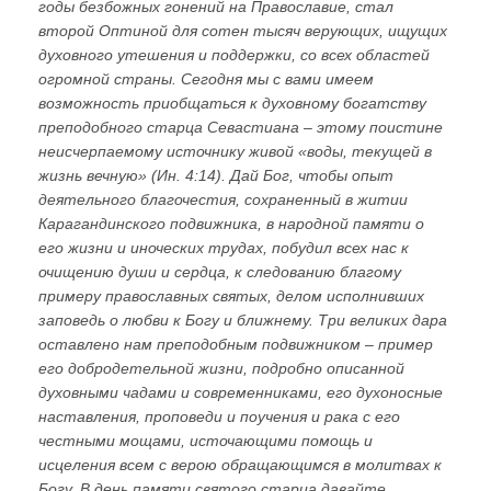
годы безбожных гонений на Православие, стал
второй Оптиной для сотен тысяч верующих, ищущих
духовного утешения и поддержки, со всех областей
огромной страны. Сегодня мы с вами имеем
возможность приобщаться к духовному богатству
преподобного старца Севастиана – этому поистине
неисчерпаемому источнику живой «воды, текущей в
жизнь вечную» (Ин. 4:14). Дай Бог, чтобы опыт
деятельного благочестия, сохраненный в житии
Карагандинского подвижника, в народной памяти о
его жизни и иноческих трудах, побудил всех нас к
очищению души и сердца, к следованию благому
примеру православных святых, делом исполнивших
заповедь о любви к Богу и ближнему. Три великих дара
оставлено нам преподобным подвижником – пример
его добродетельной жизни, подробно описанной
духовными чадами и современниками, его духоносные
наставления, проповеди и поучения и рака с его
честными мощами, источающими помощь и
исцеления всем с верою обращающимся в молитвах к
Богу. В день памяти святого старца давайте