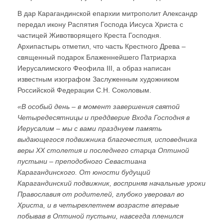
В дар Карагандинской епархии митрополит Александр
передал икону Распятия Господа Иисуса Христа с
частицей Животворящего Креста Господня.
Архипастырь отметил, что часть Крестного Древа –
священный подарок Блаженнейшего Патриарха
Иерусалимского Феофила III, а образ написан
известным изографом Заслуженным художником
Российской Федерации С.Н. Соколовым.
«В особый день – в момент завершения святой
Четыредесятницы и преддверие Входа Господня в
Иерусалим – мы с вами празднуем память
выдающегося подвижника благочестия, исповедника
веры ХХ столетия и последнего старца Оптиной
пустыни – преподобного Севастиана
Карагандинского. От юности будущий
Карагандинский подвижник, восприняв начальные уроки
Православия от родителей, глубоко уверовал во
Христа, и в четырехлетнем возрасте впервые
побывав в Оптиной пустыни, навсегда пленился