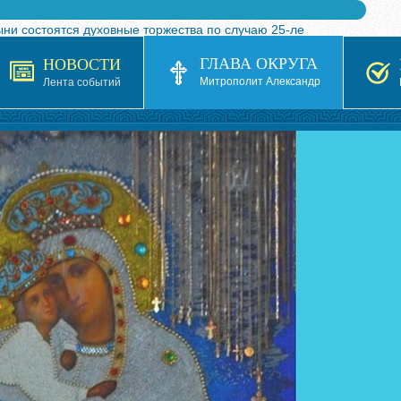
ыни состоятся духовные торжества по случаю 25-ле
 турнира по волейболу, посвященного 25-летию обр
ГЛАВА ОКРУГА
НОВОСТИ
я в Казахстане»
Митрополит Александр
Лента событий
кой епархией Русской Православной Церкви в 1927–19
 документов на 2026-2027 учебный год