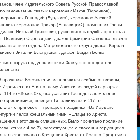
ванов, член Издательского Совета Русской Православной
 по канонизации святых иеромонах Иаков (Воронцов),
 иеромонах Геннадий (Бурдюжа), иеромонах Алексий
рополита иеромонах Прохор (Ендовицкий), помощник Главы
одиакон Николай Гринкевич, руководитель службы протокола
он Владимир Сыровацкий, диакон Димитрий Савченко, диакон
рмационного отдела Митрополичьего округа диакон Кирилл
иакон Виталий Быструшкин, диакон Богдан Бойко.
чьего округа под управлением Заслуженного деятеля
ховенства.
ей праздника Богоявления исполняются особые антифоны,
е Израилеве от Египта, дому Иаковля из людей варвар» с
, 114-го «Возлюбих, яко услышит Господь глас моления
не крестивыйся, поющия Ти: аллилуия» и 117-го
сть Его» с припевом – тропарем праздника «Во Иoрдане
итургии пелся крещальный гимн: «Елицы во Христа
рещения в этот день оглашенных. Было прочитано послание
 глава, стихи с 4 по 7), повествующее о спасении верующих в
ангельское зачало о Крещении Христа от Иоанна Предтечи в