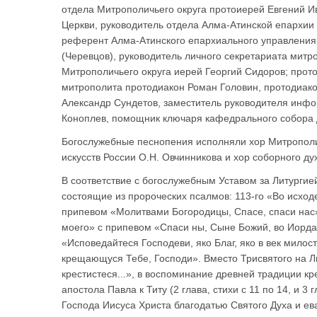
отдела Митрополичьего округа протоиерей Евгений И
Церкви, руководитель отдела Алма-Атинской епархии
референт Алма-Атинского епархиального управления
(Черевцов), руководитель личного секретариата мит
Митрополичьего округа иерей Георгий Сидоров; прот
митрополита протодиакон Роман Головин, протодиак
Александр Сундетов, заместитель руководителя инфо
Коноплев, помощник ключаря кафедрального собора д
Богослужебные песнопения исполняли хор Митрополи
искусств России О.Н. Овчинникова и хор соборного ду
В соответствие с богослужебным Уставом за Литурги
состоящие из пророческих псалмов: 113-го «Во исход
припевом «Молитвами Богородицы, Спасе, спаси нас»
моего» с припевом «Спаси ны, Сыне Божий, во Иорда
«Исповедайтеся Господеви, яко Благ, яко в век мило
крещающуся Тебе, Господи». Вместо Трисвятого на Л
крестистеся...», в воспоминание древней традиции к
апостола Павла к Титу (2 глава, стихи с 11 по 14, и 3
Господа Иисуса Христа благодатью Святого Духа и ев