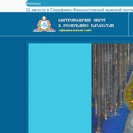
Анонсы
11 августа в Серафимо-Феогностовской мужской пуст
Выпущен в свет буклет о проведении Международного
Вышел в свет новый номер журнала «Свет Православи
Вышла в свет монография «Управляющие Алма-Атинс
Алма-Атинская духовная семинария объявляет прием