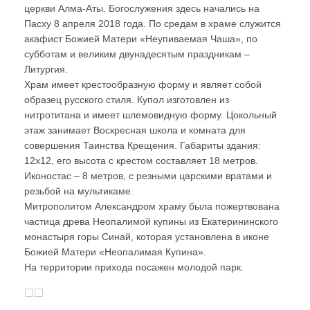
церкви Алма-Аты. Богослужения здесь начались на
Пасху 8 апреля 2018 года. По средам в храме служится
акафист Божией Матери «Неупиваемая Чаша», по
субботам и великим двунадесятым праздникам –
Литургия.
Храм имеет крестообразную форму и являет собой
образец русского стиля. Купол изготовлен из
нитротитана и имеет шлемовидную форму. Цокольный
этаж занимает Воскресная школа и комната для
совершения Таинства Крещения. Габариты здания:
12х12, его высота с крестом составляет 18 метров.
Иконостас – 8 метров, с резными царскими вратами и
резьбой на мультикаме.
Митрополитом Александром храму была пожертвована
частица древа Неопалимой купины из Екатерининского
монастыря горы Синай, которая установлена в иконе
Божией Матери «Неопалимая Купина».
На территории прихода посажен молодой парк.