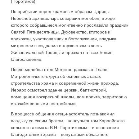
(Поротиков).
По прибытии перед храмовым образом Царицы
Небесной архипастырь совершил молебен, в ходе
которого собравшиеся молитвенно прославили праздник
Святой Пятидесятницы. Духовенство, ктиторов и
прихожан, участвовавших в богослужении, владыка
митрополит поздравил с торжеством в честь
Живоначальной Троицы и призвал на всех Божие
благословение.
После молебна отец Мелитон рассказал Главе
Митрополичьего округа об основных этапах
строительства храма и современной жизни прихода.
Иерарх осмотрел здание церкви, баптистерий,
помещения воскресной школы, дом причта, территорию
с хозяйственными постройками.
В процессе общения отец-настоятель познакомил
владыку со своим братом – консультантом Караойского
сельского акимата В.Н. Поротиковым – и основными
благодетелями храма – депутатами областного