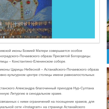
чаевской иконы Божией Матери совершается особое
ноградского-Почаевского образа Пресвятой Богородицы.
олицы – Константино-Еленинском соборе.
й иконы Царицы Небесной – Астанайского-Почаевского образа
овно-культурном центре столицы имени равноапостольных
станского Александра благочинный приходов Нур-Султана
енную Литургию в синодальном храме.
 связанных с ними ограничений на посещение храмов, для
иальной сети «Instagram» на странице Астанайского