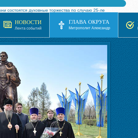
ыни состоятся духовные торжества по случаю 25-ле
 турнира по волейболу, посвященного 25-летию обр
ГЛАВА ОКРУГА
НОВОСТИ
я в Казахстане»
Митрополит Александр
Лента событий
кой епархией Русской Православной Церкви в 1927–19
 документов на 2026-2027 учебный год