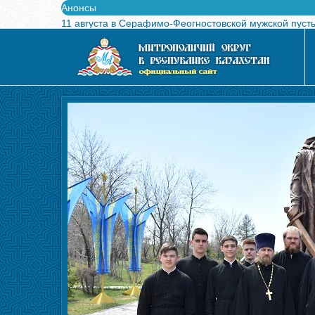
Анонсы
11 августа в Серафимо-Феогностовской мужской пуст
Выпущен в свет буклет о проведении Международного
Вышел в свет новый номер журнала «Свет Православи
Вышла в свет монография «Управляющие Алма-Атинс
Алма-Атинская духовная семинария объявляет прием