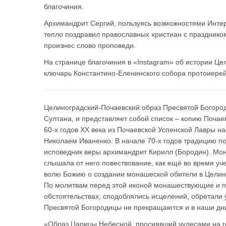
благочиния.
Архимандрит Сергий, пользуясь возможностями Интер
тепло поздравил православных христиан с праздник
произнес слово проповеди.
На странице благочиния в «Instagram» об истории Ц
ключарь Константино-Еленинского собора протоиерей
Целиноградский-Почаевский образ Пресвятой Богоро
Султана, и представляет собой список – копию Поча
60-х годов ХХ века из Почаевской Успенской Лавры 
Николаем Иваненко. В начале 70-х годов традицию 
исповедник веры архимандрит Кирилл (Бородин). Мон
слышала от него повествование, как ещё во время у
волю Божию о создании монашеской обители в Целино
По молитвам перед этой иконой монашествующие и 
обстоятельствах, сподоблялись исцелений, обретали 
Пресвятой Богородицы не прекращаются и в наши дн
«Образ Царицы Небесной, просиявший чудесами на г