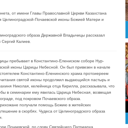
нета, от имени Главы Православной Церкви Казахстана
ом Целиноградской-Почаевской иконы Божией Матери и
елиноградского образа Державной Владычицы рассказал
 Сергий Калиев.
дицы пребывает в Константино-Елениском соборе Нур-
евской иконы Царицы Небесной. Он был привезен в начале
настоятелем Константино-Еленинского храма протоиереем
почитания святой иконы продолжил выдающийся пастырь и
ахиня Николая, келейница отца Кирилла, рассказывала, что
чебы в семинарии ему явилась Царица Небесная, возвещая
граде, под покровом Почаевского образа.
прихожане получали помощь Божию в житейских
утешение в скорбях. Чудеса от Целиноградского образа
и.
оре Почаевской, по слову Святейшего Патриарха