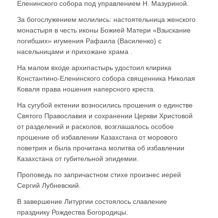
Еленинского собора под управлением Н. Мазуриной.
За богослужением молились: настоятельница женского
монастыря в честь иконы Божией Матери «Взыскание
погибших» игумения Рафаила (Василенко) с
насельницами и прихожане храма .
На малом входе архипастырь удостоил клирика
Константино-Еленинского собора священника Николая
Коваля права ношения наперсного креста.
На сугубой ектении возносились прошения о единстве
Святого Православия и сохранении Церкви Христовой
от разделений и расколов, возглашалось особое
прошение об избавлении Казахстана от морового
поветрия и была прочитана молитва об избавлении
Казахстана от губительной эпидемии.
Проповедь по запричастном стихе произнес иерей
Сергий Лубневский.
В завершение Литургии состоялось славление
празднику Рождества Богородицы.