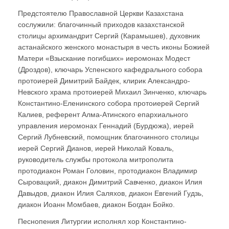
Предстоятелю Православной Церкви Казахстана
сослужили: благочинный приходов казахстанской
столицы архимандрит Сергий (Карамышев), духовник
астанайского женского монастыря в честь иконы Божией
Матери «Взыскание погибших» иеромонах Модест
(Дроздов), ключарь Успенского кафедрального собора
протоиерей Димитрий Байдек, клирик Александро-
Невского храма протоиерей Михаил Зинченко, ключарь
Константино-Еленинского собора протоиерей Сергий
Калиев, референт Алма-Атинского епархиального
управления иеромонах Геннадий (Бурдюжа), иерей
Сергий Лубневский, помощник благочинного столицы
иерей Сергий Дианов, иерей Николай Коваль,
руководитель службы протокола митрополита
протодиакон Роман Головин, протодиакон Владимир
Сыровацкий, диакон Димитрий Савченко, диакон Илия
Давыдов, диакон Илия Саляхов, диакон Евгений Гудзь,
диакон Иоанн Момбаев, диакон Богдан Бойко.
Песнопения Литургии исполнял хор Константино-