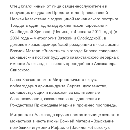
Отец благочинный от лица священнослужителей и
верующих поздравил Предстоятеля Православной
Церкви Казахстана с годовщиной монашеского пострига.
Тридцать один год назад архиепископ Кировский и
Слободской Хрисанф (Чепиль; + 4 января 2011 года) (с
2004 года – митрополит Вятский и Слободской), в
домовом храме архиерейской резиденции в честь иконы
Божией Матери «Знамение» в городе Кирове совершил
монашеский постриг будущего казахстанского иерарха с
именем Александр – в честь преподобного Александра
Свирского.
Глава Казахстанского Митрополичьего округа
поблагодарил архимандрита Сергия, духовенство,
монашествующих и прихожан за молитвенные
благопожелания, сказал слова поздравления с
Рождеством Приснодевы Марии и произнес проповедь.
Митрополит Александр вручил настоятельнице женского
монастыря в честь иконы Божией Матери «Взыскание
погибших» игумении Рафаиле (Василенко) высокую