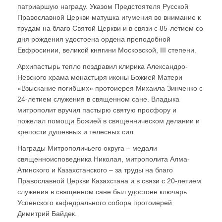
патриаршую награду. Указом Предстоятеля Русской
Православной Церкви матушка игумения во внимание к
трудам на благо Святой Церкви и в связи с 85-летием со
дня рождения удостоена ордена преподобной
Евфросинии, великой княгини Московской, III степени.
Архипастырь тепло поздравил клирика Александро-
Невского храма монастыря иконы Божией Матери
«Взыскание погибших» протоиерея Михаила Зинченко с
24-летием служения в священном сане. Владыка
митрополит вручил пастырю святую просфору и
пожелал помощи Божией в священническом делании и
крепости душевных и телесных сил.
Награды Митрополичьего округа – медали
священноисповедника Николая, митрополита Алма-
Атинского и Казахстанского – за труды на благо
Православной Церкви Казахстана и в связи с 20-летием
служения в священном сане был удостоен ключарь
Успенского кафедрального собора протоиерей
Димитрий Байдек.