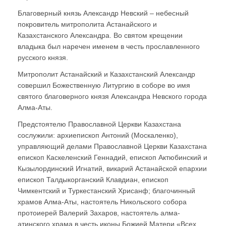
Благоверный князь Александр Невский – небесный
покровитель митрополита Астанайского и
Казахстанского Александра. Во святом крещении
владыка был наречен именем в честь прославленного
русского князя.
Митрополит Астанайский и Казахстанский Александр
совершил Божественную Литургию в соборе во имя
святого благоверного князя Александра Невского города
Алма-Аты.
Предстоятелю Православной Церкви Казахстана
сослужили: архиепископ Антоний (Москаленко),
управляющий делами Православной Церкви Казахстана
епископ Каскеленский Геннадий, епископ Актюбинский и
Кызылординский Игнатий, викарий Астанайской епархии
епископ Талдыкорганский Клавдиан, епископ
Чимкентский и Туркестанский Хрисанф; благочинный
храмов Алма-Аты, настоятель Никольского собора
протоиерей Валерий Захаров, настоятель алма-
атинского храма в честь иконы Божией Матери «Всех