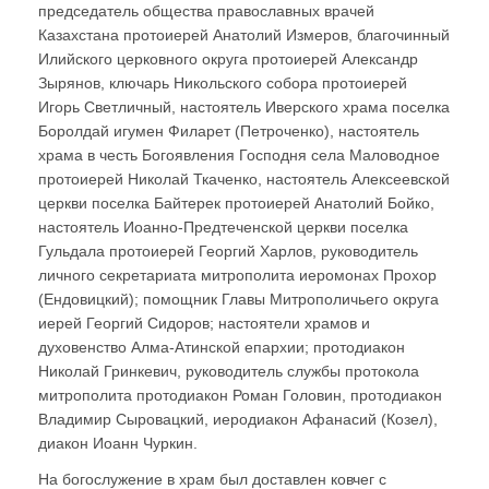
председатель общества православных врачей
Казахстана протоиерей Анатолий Измеров, благочинный
Илийского церковного округа протоиерей Александр
Зырянов, ключарь Никольского собора протоиерей
Игорь Светличный, настоятель Иверского храма поселка
Боролдай игумен Филарет (Петроченко), настоятель
храма в честь Богоявления Господня села Маловодное
протоиерей Николай Ткаченко, настоятель Алексеевской
церкви поселка Байтерек протоиерей Анатолий Бойко,
настоятель Иоанно-Предтеченской церкви поселка
Гульдала протоиерей Георгий Харлов, руководитель
личного секретариата митрополита иеромонах Прохор
(Ендовицкий); помощник Главы Митрополичьего округа
иерей Георгий Сидоров; настоятели храмов и
духовенство Алма-Атинской епархии; протодиакон
Николай Гринкевич, руководитель службы протокола
митрополита протодиакон Роман Головин, протодиакон
Владимир Сыровацкий, иеродиакон Афанасий (Козел),
диакон Иоанн Чуркин.
На богослужение в храм был доставлен ковчег с