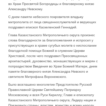
во Храм Пресвятой Богородицы и благоверному князю
Александру Невскому.
С днем памяти небесного покровителя владыку
митрополита от лица священнослужителей и верующих
поздравил епископ Каскеленский Геннадий.
Глава Казахстанского Митрополичьего округа произнес
слова благодарности за благопожелания и испросил у
присутствующих в храме сугубых молитв о ниспослании
благодатной помощи Божией в служении Церкви
Христовой, после чего поздравил Преосвященных
архипастырей, духовенство, монашествующих и мирян с
попразднством Введения во Храм Божией Матери, днем
памяти благоверного князя Александра Невского и
святителя Митрофана Воронежского.
Было возглашено многолетие Предстоятелю Русской
Православной Церкви Святейшему Патриарху
Московскому и всея Руси Кириллу; Главе и епископату
Казахстанского Митрополичьего округа; Лидеру нации и
Президенту страны; властям, воинству и всему народу