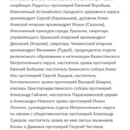
скорбящих Радость» протоиерей Евгений Воробьев,
благочинный Астанайского городского церковного округа
архимандрит Сергий (Карамышев), духовник Алма-
Атинской епархии архимандрит Иоанн (Сазонов),
благочинный приходов города Уральска, секретарь
управляющего Уральской епархией архимандрит
Дионисий (Козулев), секретарь Чимкентской епархии
архимандрит Вениамин (Рудый), председатель отдела
религиозного образования и катехизации Казахстанского
Митрополичьего округа, настоятель храма протоиерей
Евгений Бобылев; настоятель Казанского собора Алма-
Аты протоиерей Сергий Хмыров, настоятель
Богоявленского храма протоиерей Валерий Шаврин,
ключарь Христорождественского собора протоиерей
Александр Гайченя, настоятель Параскевинской церкви
и Александро-Невского храма протоиерей Иоанн
Лопатин, руководитель отдела Митрополичьего округа
по связям с общественностью протоиерей Александр
Суворов, настоятель храма во имя святых мучеников
Космы и Дамиана протоиерей Георгий Чистяков,