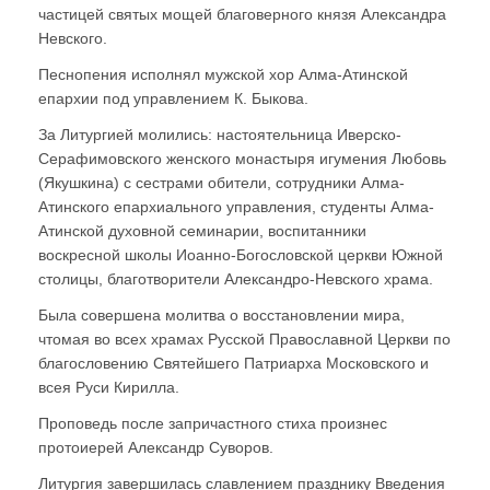
частицей святых мощей благоверного князя Александра
Невского.
Песнопения исполнял мужской хор Алма-Атинской
епархии под управлением К. Быкова.
За Литургией молились: настоятельница Иверско-
Серафимовского женского монастыря игумения Любовь
(Якушкина) с сестрами обители, сотрудники Алма-
Атинского епархиального управления, студенты Алма-
Атинской духовной семинарии, воспитанники
воскресной школы Иоанно-Богословской церкви Южной
столицы, благотворители Александро-Невского храма.
Была совершена молитва о восстановлении мира,
чтомая во всех храмах Русской Православной Церкви по
благословению Святейшего Патриарха Московского и
всея Руси Кирилла.
Проповедь после запричастного стиха произнес
протоиерей Александр Суворов.
Литургия завершилась славлением празднику Введения