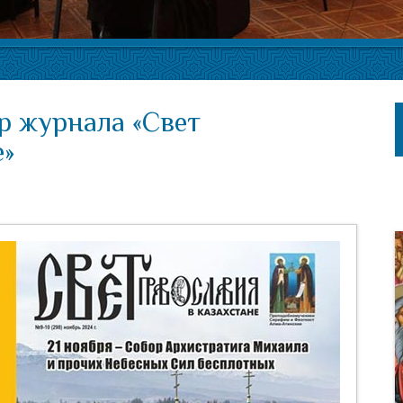
р журнала «Свет
е»