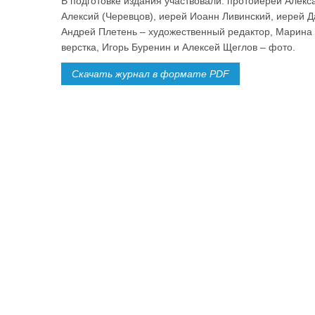
В подготовке издания участвовали: протоиерей Алек
Алексий (Черевцов), иерей Иоанн Ливинский, иерей 
Андрей Плетень – художественный редактор, Марина 
верстка, Игорь Буренин и Алексей Щеглов – фото.
Скачать журнал в формате PDF