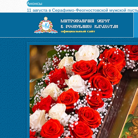
Анонсы
11 августа в Серафимо-Феогностовской мужской пуст
Выпущен в свет буклет о проведении Международного
Вышел в свет новый номер журнала «Свет Православи
Вышла в свет монография «Управляющие Алма-Атинс
Алма-Атинская духовная семинария объявляет прием