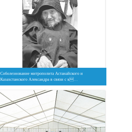
Соболезнование митрополита Астанайского и
Казахстанского Александра в связи с к…