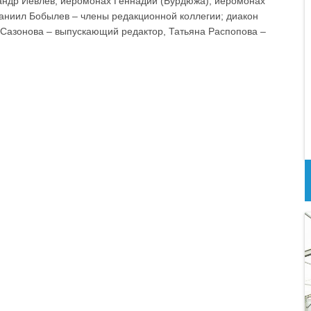
сандр Иевлев, иеромонах Геннадий (Бурдюжа), иеромонах
Даниил Бобылев – члены редакционной коллегии; диакон
Сазонова – выпускающий редактор, Татьяна Распопова –