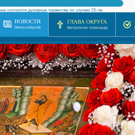
ыни состоятся духовные торжества по случаю 25-ле
 турнира по волейболу, посвященного 25-летию обр
НОВОСТИ
ГЛАВА ОКРУГА
я в Казахстане»
Лента событий
Митрополит Александр
кой епархией Русской Православной Церкви в 1927–19
 документов на 2026-2027 учебный год