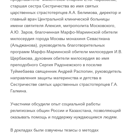
старшая сестра Сестричества во имя святых
царственных страстотерпцев А.А. Белимова, директор и
главный врач Центральной клинической больницы
имени святителя Алексия, митрополита Московского,
А.Ю. Заров, благочинная Марфо-Мариинской обители
милосердия города Москвы монахиня Севастиана
(Альджанова), руководитель благотворительных
программ Марфо-Мариинской обители милосердия И.В.
Щербакова, духовник обители милосердия во имя
преподобного Сергия Радонежского в поселке
Туймебаева священник Андрей Распопин, руководитель
направления защиты материнства и детства в
Сестричестве святых царственных страстотерпцев Г.А.
Галкина.
Участники обсудили опыт социальной работы
религиозных общин России и Казахстана, позволяющий
оказывать помощь и поддержку нуждающимся людям.
В докладах были озвучены тезисы о методах