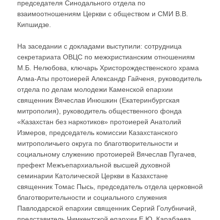
председателя Синодального отдела по
взаимоотношениям Церкви с обществом и СМИ В.В.
Кипшидзе.
На заседании с докладами выступили: сотрудница
секретариата ОВЦС по межхристианским отношениям
М.Б. Нелюбова, ключарь Христорождественского храма
Алма-Аты протоиерей Александр Гайченя, руководитель
отдела по делам молодежи Каменской епархии
священник Вячеслав Инюшкин (Екатеринбургская
митрополия), руководитель общественного фонда
«Казахстан без наркотиков» протоиерей Анатолий
Измеров, председатель комиссии Казахстанского
митрополичьего округа по благотворительности и
социальному служению протоиерей Вячеслав Пугачев,
префект Межъепархиальной высшей духовной
семинарии Католической Церкви в Казахстане
священник Томас Пысь, председатель отдела церковной
благотворительности и социального служения
Павлодарской епархии священник Сергий Голубничий,
представитель Чимкентской епархии Е.Ю. Карабаева,