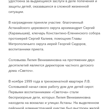
удостоена за выдающиеся заслуги в деле попечения и
защиты детей, оказавшихся в сложной жизненной
ситуации.
В награждении приняли участие: благочинный
Астанайского церковного округа архимандрит Сергий
(Карамышев), ключарь Константино-Еленинского собора
протоиерей Сергий Калиев, помощник Главы
Митрополичьего округа иерей Георгий Сидоров,
воспитанники приюта.
Соловьева Лилия Вениаминовна на протяжении двух
десятилетий является директором частного детского
дома «Светоч».
В ноябре 1999 года в трехкомнатной квартире Л.В.
Соловьевой начал свою работу дом для детей сирот.
Первыми воспитанниками «Светоча» стали
беспризорные дети, которых Лилия Вениаминовна
находила на вокзалах и улицах Астаны. На выделенном
районной администрацией участке был выстроен жилой