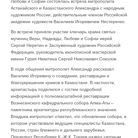
Любови и Софии состоялась встреча митрополита
Астанайского и Казахстанского Александра с народным
художником России, действительным членом Российской
академии художеств Василием Игоревичем Нестеренко.
Во встрече приняли участие ключарь храма святых
мучениц Веры, Надежды, Любови и Софии иерей
Сергий Неретин и Заслуженный художник Российской
Федерации, руководитель иконописной мастерской
имени Гурия Никитина Сергей Николаевич Соколов.
В ходе общения митрополит Александр рассказал
Василию Игоревичу о созидании, реставрации и
благоукрашении храмов в Казахстане. В частности,
архипастырь поделился с гостем подробной
информацией о полномасштабной реставрации
Вознесенского кафедрального собора Алма-Аты –
памятника архитектуры республиканского значения.
Владыка митрополит отметил, что обновление собора, в
котором участвовали ведущие специалисты Казахстана,
России, стран ближнего и дальнего зарубежья,
Президент Республики К.-Ж.К. Токаев назвал «вторым