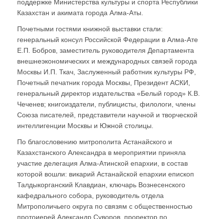
поддержке Министерства культуры и спорта Республики
Казахстан и акимата города Алма-Аты.
Почетными гостями книжной выставки стали:
генеральный консул Российской Федерации в Алма-Ате
Е.П. Бобров, заместитель руководителя Департамента
внешнеэкономических и международных связей города
Москвы И.П. Ткач, Заслуженный работник культуры РФ,
Почетный печатник города Москвы, Президент АСКИ,
генеральный директор издательства «Белый город» К.В.
Чеченев; книгоиздатели, публицисты, филологи, члены
Союза писателей, представители научной и творческой
интеллигенции Москвы и Южной столицы.
По благословению митрополита Астанайского и
Казахстанского Александра в мероприятии приняла
участие делегация Алма-Атинской епархии, в состав
которой вошли: викарий Астанайской епархии епископ
Талдыкорганский Клавдиан, ключарь Вознесенского
кафедрального собора, руководитель отдела
Митрополичьего округа по связям с общественностью
протоиерей Александр Суворов, проректор по