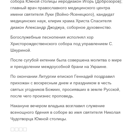
собора Южной столицы иеродиакон Игорь (Доброзоров);
главный врач православного медицинского центра
имени святителя Луки (Войно-Ясенецкого), кандидат
медицинских наук, клирик храма Христа Спасителя
диакон Александр Джоджуа, соборное духовенство.
Богослужебные песнопения исполнял хор
Христорождественского собора под управлением С.
Шкуриной.
После сугубой ектении была совершена молитва о мире
и преодолении междоусобной брани на Украине.
По окончании Литургии епископ Геннадий поздравил
прихожан с воскресным днем и праздником в честь
святых угодников Божиих, просиявших в земле Русской,
после чего произнес проповедь.
Накануне вечером владыка возглавил служение
всенощного бдения в соборе во имя святителя Николая
Чудотворца Южной столицы.