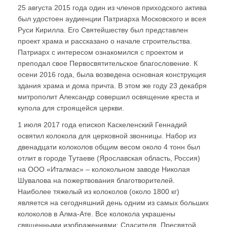
25 августа 2015 года один из членов приходского актива
был удостоен аудиенции Патриарха Московского и всея
Руси Кирилла. Его Святейшеству был представлен
проект храма и рассказано о начале строительства.
Патриарх с интересом ознакомился с проектом и
преподал свое Первосвятительское благословение. К
осени 2016 года, была возведена основная конструкция
здания храма и дома причта. В этом же году 23 декабря
митрополит Александр совершил освящение креста и
купола для строящейся церкви.
1 июля 2017 года епископ Каскеленский Геннадий
освятил колокола для церковной звонницы. Набор из
двенадцати колоколов общим весом около 4 тонн был
отлит в городе Тутаеве (Ярославская область, Россия)
на ООО «Италмас» – колокольном заводе Николая
Шувалова на пожертвования благотворителей.
Наиболее тяжелый из колоколов (около 1800 кг)
является на сегодняшний день одним из самых больших
колоколов в Алма-Ате. Все колокола украшены
священными изображениями: Спасителя, Пресвятой