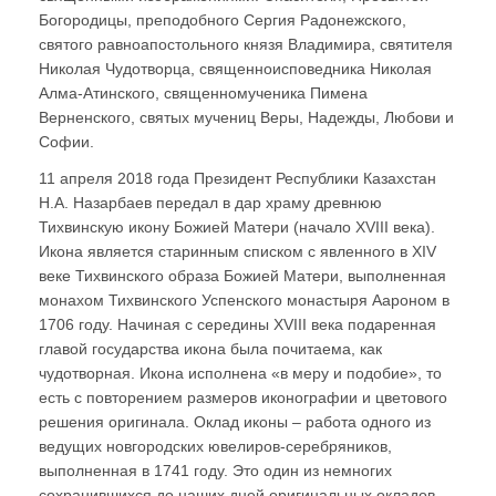
Богородицы, преподобного Сергия Радонежского,
святого равноапостольного князя Владимира, святителя
Николая Чудотворца, священноисповедника Николая
Алма-Атинского, священномученика Пимена
Верненского, святых мучениц Веры, Надежды, Любови и
Софии.
11 апреля 2018 года Президент Республики Казахстан
Н.А. Назарбаев передал в дар храму древнюю
Тихвинскую икону Божией Матери (начало XVIII века).
Икона является старинным списком с явленного в XIV
веке Тихвинского образа Божией Матери, выполненная
монахом Тихвинского Успенского монастыря Аароном в
1706 году. Начиная с середины XVIII века подаренная
главой государства икона была почитаема, как
чудотворная. Икона исполнена «в меру и подобие», то
есть с повторением размеров иконографии и цветового
решения оригинала. Оклад иконы – работа одного из
ведущих новгородских ювелиров-серебряников,
выполненная в 1741 году. Это один из немногих
сохранившихся до наших дней оригинальных окладов