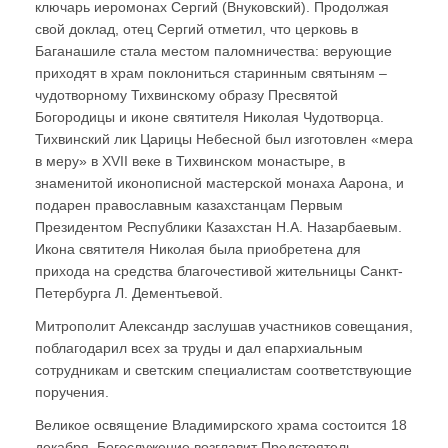
ключарь иеромонах Сергий (Внуковский). Продолжая
свой доклад, отец Сергий отметил, что церковь в
Баганашиле стала местом паломничества: верующие
приходят в храм поклониться старинным святыням –
чудотворному Тихвинскому образу Пресвятой
Богородицы и иконе святителя Николая Чудотворца.
Тихвинский лик Царицы Небесной был изготовлен «мера
в меру» в XVII веке в Тихвинском монастыре, в
знаменитой иконописной мастерской монаха Аарона, и
подарен православным казахстанцам Первым
Президентом Республики Казахстан Н.А. Назарбаевым.
Икона святителя Николая была приобретена для
прихода на средства благочестивой жительницы Санкт-
Петербурга Л. Дементьевой.
Митрополит Александр заслушав участников совещания,
поблагодарил всех за труды и дал епархиальным
сотрудникам и светским специалистам соответствующие
поручения.
Великое освящение Владимирского храма состоится 18
декабря. Богослужение возглавит Предстоятель