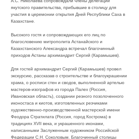
А.С. Николаева сопровождали члены делегации
якутского правительства, прибывшие в столицу для
участия в церемонии открытия Дней Республики Саха в
Казахстане.
Высокого гостя и сопровождающих его лиц по
благословению митрополита Астанайского и
Казахстанского Александра встречал благочинный
приходов Астаны архимандрит Сергий (Карамышев).
Для гостей архимандрит Сергий (Карамышев) провел
экскурсию, рассказав о строительстве и благоукрашении
храма, о росписи стен и сводов, выполненной артелью
мастеров-изографов из города Палех (Россия,
Ивановская область), создании резного позолоченного
иконостаса и киотов, изготовленных резчиками
художественно-производственной мастерской имени
Феодора Стратилата (Россия, город Кострома) в
традициях XVII века, и украшенного иконами,
написанными Заслуженным художником Российской
Федерации С.Н. Соколовым. Благочинный столицы