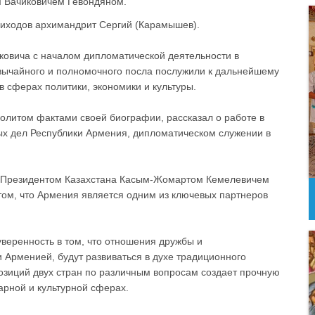
м Вачиковичем Гевондяном.
риходов архимандрит Сергий (Карамышев).
ковича с началом дипломатической деятельности в
звычайного и полномочного посла послужили к дальнейшему
 сферах политики, экономики и культуры.
олитом фактами своей биографии, рассказал о работе в
ых дел Республики Армения, дипломатическом служении в
 с Президентом Казахстана Касым-Жомартом Кемелевичем
том, что Армения является одним из ключевых партнеров
веренность в том, что отношения дружбы и
Арменией, будут развиваться в духе традиционного
позиций двух стран по различным вопросам создает прочную
арной и культурной сферах.