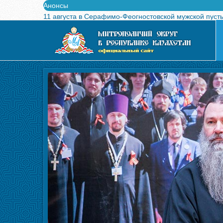
Анонсы
11 августа в Серафимо-Феогностовской мужской пуст
Выпущен в свет буклет о проведении Международного
Вышел в свет новый номер журнала «Свет Православи
Вышла в свет монография «Управляющие Алма-Атинс
Алма-Атинская духовная семинария объявляет прием