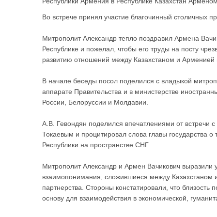
Республики Армения в Республике Казахстан Армено
Во встрече принял участие благочинный столичных п
Митрополит Александр тепло поздравил Армена Вачи
Республике и пожелал, чтобы его труды на посту чре
развитию отношений между Казахстаном и Арменией в
В начале беседы посол поделился с владыкой митроп
аппарате Правительства и в министерстве иностранн
России, Белоруссии и Молдавии.
А.В. Гевондян поделился впечатлениями от встречи
Токаевым и процитировал слова главы государства о 
Республики на пространстве СНГ.
Митрополит Александр и Армен Вачикович выразили у
взаимопонимания, сложившиеся между Казахстаном и 
партнерства. Стороны констатировали, что близость 
основу для взаимодействия в экономической, гуманит