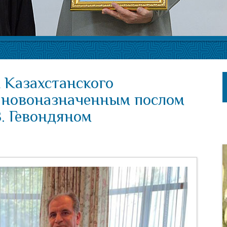
 Казахстанского
с новоназначенным послом
В. Гевондяном