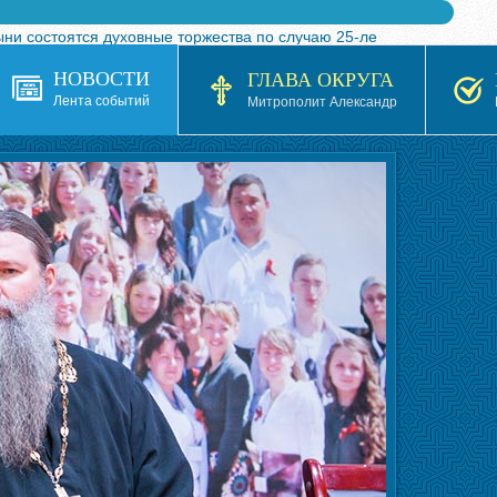
ыни состоятся духовные торжества по случаю 25-ле
 турнира по волейболу, посвященного 25-летию обр
НОВОСТИ
ГЛАВА ОКРУГА
я в Казахстане»
Лента событий
Митрополит Александр
кой епархией Русской Православной Церкви в 1927–19
 документов на 2026-2027 учебный год