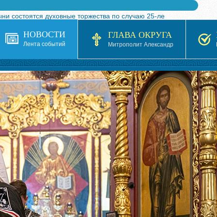
ыни состоятся духовные торжества по случаю 25-ле
 турнира по волейболу, посвященного 25-летию обр
НОВОСТИ
ГЛАВА ОКРУГА
я в Казахстане»
Лента событий
Митрополит Александр
кой епархией Русской Православной Церкви в 1927–19
 документов на 2026-2027 учебный год