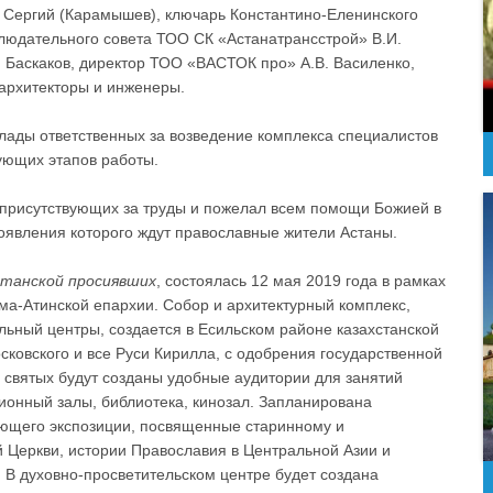
 Сергий (Карамышев), ключарь Константино-Еленинского
людательного совета ТОО СК «Астанатрансстрой» В.И.
 Баскаков, директор ТОО «ВАСТОК про» А.В. Василенко,
 архитекторы и инженеры.
лады ответственных за возведение комплекса специалистов
ующих этапов работы.
присутствующих за труды и пожелал всем помощи Божией в
оявления которого ждут православные жители Астаны.
хстанской просиявших
, состоялась 12 мая 2019 года в рамках
ма-Атинской епархии. Собор и архитектурный комплекс,
льный центры, создается в Есильском районе казахстанской
ковского и все Руси Кирилла, с одобрения государственной
х святых будут созданы удобные аудитории для занятий
ционный залы, библиотека, кинозал. Запланирована
ающего экспозиции, посвященные старинному и
й Церкви, истории Православия в Центральной Азии и
 В духовно-просветительском центре будет создана