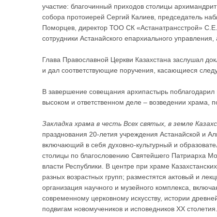
участие: благочинный приходов столицы архимандрит
собора протоиерей Сергий Калиев, председатель наб
Поморцев, директор ТОО СК «Астанатрансстрой» С.Е.
сотрудники Астанайского епархиального управления,
Глава Православной Церкви Казахстана заслушал док
и дал соответствующие поручения, касающиеся след
В завершение совещания архипастырь поблагодарил 
высоком и ответственном деле – возведении храма, п
Закладка храма в честь Всех святых, в земле Каза
празднования 20-летия учреждения Астанайской и Ал
включающий в себя духовно-культурный и образовате
столицы по благословению Святейшего Патриарха Мос
власти Республики. В центре при храме Казахстански
разных возрастных групп; разместятся актовый и лек
организация научного и музейного комплекса, включ
современному церковному искусству, истории древне
подвигам новомучеников и исповедников ХХ столетия.