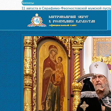
Анонсы
11 августа в Серафимо-Феогностовской мужской пуст
Выпущен в свет буклет о проведении Международного
Вышел в свет новый номер журнала «Свет Православи
Вышла в свет монография «Управляющие Алма-Атинс
Алма-Атинская духовная семинария объявляет прием