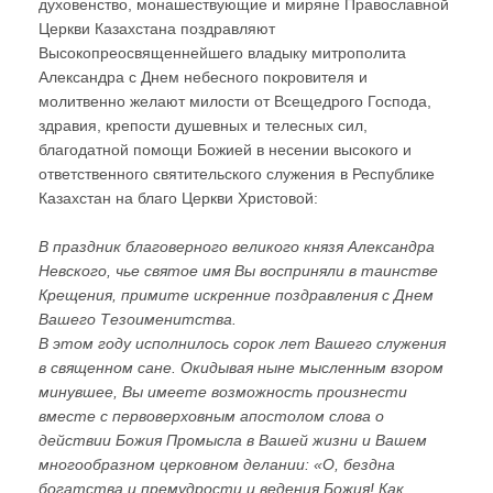
духовенство, монашествующие и миряне Православной
Церкви Казахстана поздравляют
Высокопреосвященнейшего владыку митрополита
Александра с Днем небесного покровителя и
молитвенно желают милости от Всещедрого Господа,
здравия, крепости душевных и телесных сил,
благодатной помощи Божией в несении высокого и
ответственного святительского служения в Республике
Казахстан на благо Церкви Христовой:
В праздник благоверного великого князя Александра
Невского, чье святое имя Вы восприняли в таинстве
Крещения, примите искренние поздравления с Днем
Вашего Тезоименитства.
В этом году исполнилось сорок лет Вашего служения
в священном сане. Окидывая ныне мысленным взором
минувшее, Вы имеете возможность произнести
вместе с первоверховным апостолом слова о
действии Божия Промысла в Вашей жизни и Вашем
многообразном церковном делании: «О, бездна
богатства и премудрости и ведения Божия! Как