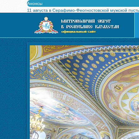
Анонсы
11 августа в Серафимо-Феогностовской мужской пуст
Выпущен в свет буклет о проведении Международного
Вышел в свет новый номер журнала «Свет Православи
Вышла в свет монография «Управляющие Алма-Атинс
Алма-Атинская духовная семинария объявляет прием