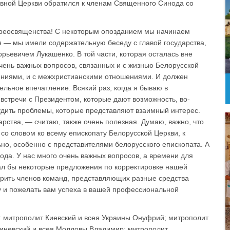
авной Церкви обратился к членам Священного Синода со
реосвященства! С некоторым опозданием мы начинаем
 — мы имели содержательную беседу с главой государства,
ьевичем Лукашенко. В той части, которая осталась вне
ень важных вопросов, связанных и с жизнью Белорусской
ниями, и с межхристианскими отношениями. И должен
ельное впечатление. Всякий раз, когда я бываю в
встречи с Президентом, которые дают возможность, во-
судить проблемы, которые представляют взаимный интерес.
арства, — считаю, также очень полезная. Думаю, важно, что
со словом ко всему епископату Белорусской Церкви, к
но, особенно с представителями белорусского епископата. А
да. У нас много очень важных вопросов, а времени для
лал бы некоторые предложения по корректировке нашей
арить членов команд, представляющих разные средства
 и пожелать вам успеха в вашей профессиональной
митрополит Киевский и всея Украины Онуфрий; митрополит
иневский и всея Молдовы Владимир; митрополит