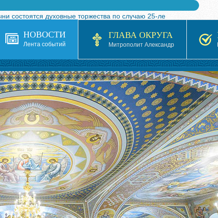
ыни состоятся духовные торжества по случаю 25-ле
 турнира по волейболу, посвященного 25-летию обр
НОВОСТИ
ГЛАВА ОКРУГА
я в Казахстане»
Лента событий
Митрополит Александр
кой епархией Русской Православной Церкви в 1927–19
 документов на 2026-2027 учебный год