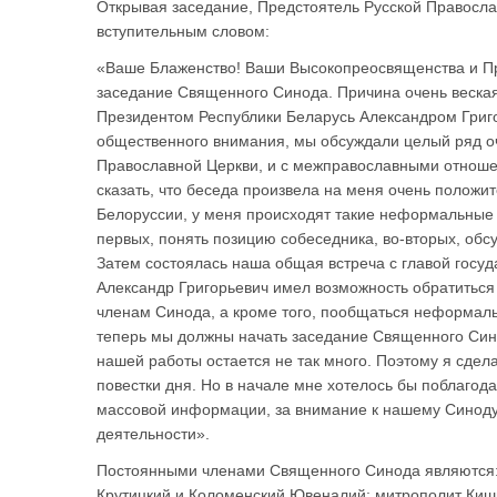
Открывая заседание, Предстоятель Русской Правосл
вступительным словом:
«Ваше Блаженство! Ваши Высокопреосвященства и П
заседание Священного Синода. Причина очень веская
Президентом Республики Беларусь Александром Григор
общественного внимания, мы обсуждали целый ряд оч
Православной Церкви, и с межправославными отноше
сказать, что беседа произвела на меня очень положит
Белоруссии, у меня происходят такие неформальные 
первых, понять позицию собеседника, во-вторых, об
Затем состоялась наша общая встреча с главой госуд
Александр Григорьевич имел возможность обратиться 
членам Синода, а кроме того, пообщаться неформаль
теперь мы должны начать заседание Священного Сино
нашей работы остается не так много. Поэтому я сде
повестки дня. Но в начале мне хотелось бы поблагод
массовой информации, за внимание к нашему Синоду
деятельности».
Постоянными членами Священного Синода являются: 
Крутицкий и Коломенский Ювеналий; митрополит Киш