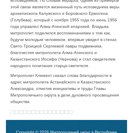
исповедников. По словам иерарха, одним из примеров
этой связи является жизненный путь исповедника веры
архиепископа Калужского и Боровского Ермогена
(Голубева), который с ноября 1955 года по июнь 1956
года управлял Алма-Атинской епархией. Владыка
митрополит поделился воспоминаниями о том как,
будучи молодым человеком, впервые увидел в стенах
Свято-Троицкой Сергиевой лавры подвижника
благочестия митрополита Алма-Атинского и
Казахстанского Иосифа (Чернова) и стал свидетелем
народного почитания старца-святителя.
Митрополит Климент сказал слова благодарности в
адрес митрополита Астанайского и Казахстанского
Александра, отметив инициативы и труды Главы
Митрополичьего округа в деле духовного просвещения
общества.
Copyright © 2026 Митрополичий округ в Республике