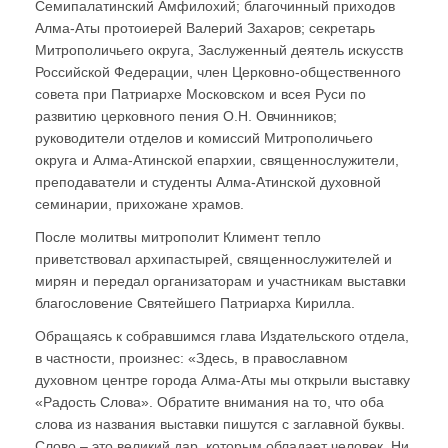
Семипалатинский Амфилохий; благочинный приходов
Алма-Аты протоиерей Валерий Захаров; секретарь
Митрополичьего округа, Заслуженный деятель искусств
Российской Федерации, член Церковно-общественного
совета при Патриархе Московском и всея Руси по
развитию церковного пения О.Н. Овчинников;
руководители отделов и комиссий Митрополичьего
округа и Алма-Атинской епархии, священнослужители,
преподаватели и студенты Алма-Атинской духовной
семинарии, прихожане храмов.
После молитвы митрополит Климент тепло
приветствовал архипастырей, священнослужителей и
мирян и передал организаторам и участникам выставки
благословение Святейшего Патриарха Кирилла.
Обращаясь к собравшимся глава Издательского отдела,
в частности, произнес: «Здесь, в православном
духовном центре города Алма-Аты мы открыли выставку
«Радость Слова». Обратите внимания на то, что оба
слова из названия выставки пишутся с заглавной буквы.
Слово – это великий дар, которым обладает человек. Ни