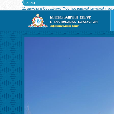
Анонсы
11 августа в Серафимо-Феогностовской мужской пуст
Выпущен в свет буклет о проведении Международного
Вышел в свет новый номер журнала «Свет Православи
Вышла в свет монография «Управляющие Алма-Атинс
Алма-Атинская духовная семинария объявляет прием