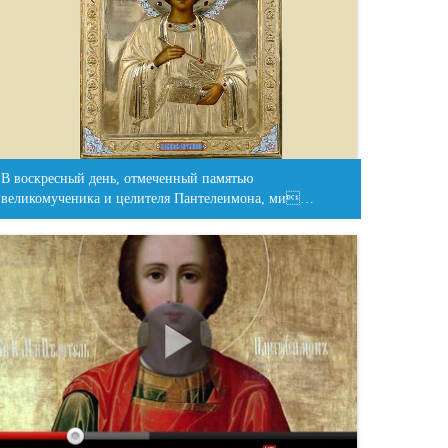
В воскресный день, отмеченный памятью
великомученика и целителя Пантелеимона, ми…