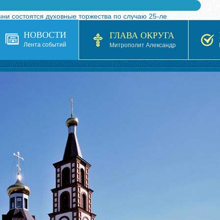
ыни состоятся духовные торжества по случаю 25-ле
 турнира по волейболу, посвященного 25-летию обр
НОВОСТИ
ГЛАВА ОКРУГА
я в Казахстане»
Лента событий
Митрополит Александр
кой епархией Русской Православной Церкви в 1927–19
 документов на 2026-2027 учебный год