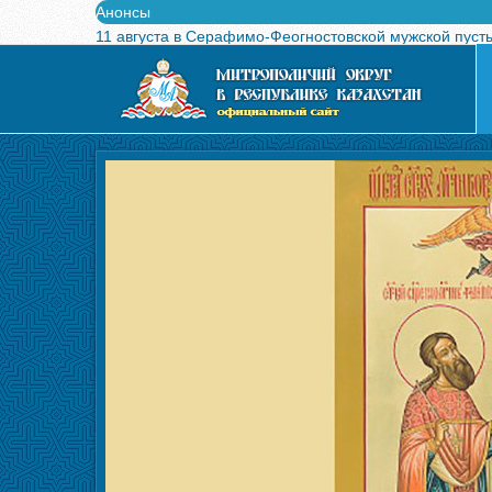
Анонсы
11 августа в Серафимо-Феогностовской мужской пуст
Выпущен в свет буклет о проведении Международного
Вышел в свет новый номер журнала «Свет Православи
Вышла в свет монография «Управляющие Алма-Атинс
Алма-Атинская духовная семинария объявляет прием