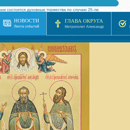
ыни состоятся духовные торжества по случаю 25-ле
 турнира по волейболу, посвященного 25-летию обр
НОВОСТИ
ГЛАВА ОКРУГА
я в Казахстане»
Лента событий
Митрополит Александр
кой епархией Русской Православной Церкви в 1927–19
 документов на 2026-2027 учебный год