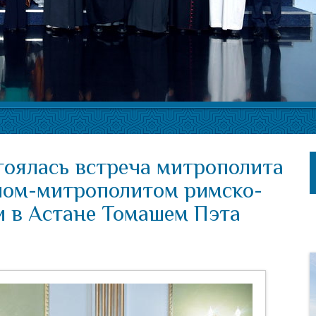
тоялась встреча митрополита
пом-митрополитом римско-
и в Астане Томашем Пэта