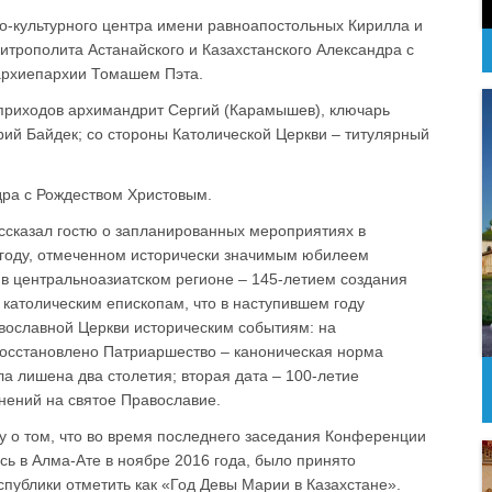
но-культурного центра имени равноапостольных Кирилла и
итрополита Астанайского и Казахстанского Александра с
архиепархии Томашем Пэта.
 приходов архимандрит Сергий (Карамышев), ключарь
ий Байдек; со стороны Католической Церкви – титулярный
ра с Рождеством Христовым.
ссказал гостю о запланированных мероприятиях в
 году, отмеченном исторически значимым юбилеем
в центральноазиатском регионе – 145-летием создания
католическим епископам, что в наступившем году
вославной Церкви историческим событиям: на
восстановлено Патриаршество – каноническая норма
ла лишена два столетия; вторая дата – 100-летие
нений на святое Православие.
 о том, что во время последнего заседания Конференции
сь в Алма-Ате в ноябре 2016 года, было принято
спублики отметить как «Год Девы Марии в Казахстане».