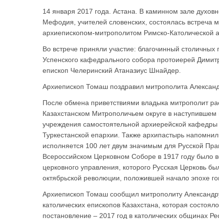
14 января 2017 года. Астана. В каминном зале духов
Мефодия, учителей словенских, состоялась встреча м
архиепископом-митрополитом Римско-Католической 
Во встрече приняли участие: благочинный столичных
Успенского кафедрального собора протоиерей Димитр
епископ Челеринский Атаназиус Шнайдер.
Архиепископ Томаш поздравил митрополита Александ
После обмена приветствиями владыка митрополит ра
Казахстанском Митрополичьем округе в наступившем
учреждения самостоятельной архиерейской кафедры 
Туркестанской епархии. Также архипастырь напомнил 
исполняется 100 лет двум значимым для Русской Пра
Всероссийском Церковном Соборе в 1917 году было 
церковного управления, которого Русская Церковь бы
октябрьской революции, положившей начало эпохе го
Архиепископ Томаш сообщил митрополиту Александру
католических епископов Казахстана, которая состояло
постановление – 2017 год в католических общинах Ре