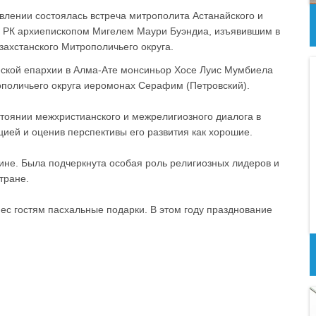
влении состоялась встреча митрополита Астанайского и
в РК архиепископом Мигелем Маури Буэндиа, изъявившим в
захстанского Митрополичьего округа.
еской епархии в Алма-Ате монсиньор Хосе Луис Мумбиела
ополичьего округа иеромонах Серафим (Петровский).
тоянии межхристианского и межрелигиозного диалога в
ией и оценив перспективы его развития как хорошие.
ине. Была подчеркнута особая роль религиозных лидеров и
тране.
ес гостям пасхальные подарки. В этом году празднование