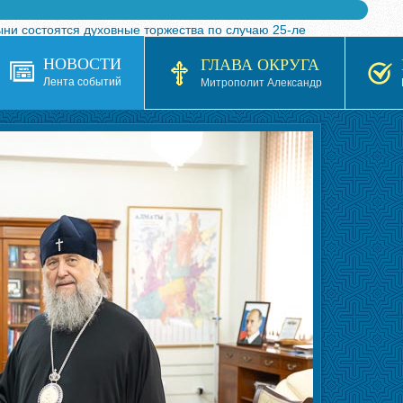
ыни состоятся духовные торжества по случаю 25-ле
 турнира по волейболу, посвященного 25-летию обр
НОВОСТИ
ГЛАВА ОКРУГА
я в Казахстане»
Лента событий
Митрополит Александр
кой епархией Русской Православной Церкви в 1927–19
 документов на 2026-2027 учебный год