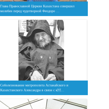
Глава Православной Церкви Казахстана совершил
молебен перед чудотворной Феодоро …
Соболезнование митрополита Астанайского и
Казахстанского Александра в связи с к…