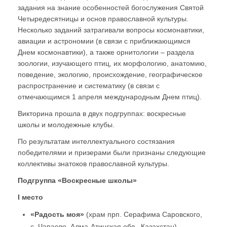
задания на знание особенностей богослужения Святой
Четыредесятницы и основ православной культуры.
Несколько заданий затрагивали вопросы космонавтики,
авиации и астрономии (в связи с приближающимся
Днем космонавтики), а также орнитологии – раздела
зоологии, изучающего птиц, их морфологию, анатомию,
поведение, экологию, происхождение, географическое
распространение и систематику (в связи с
отмечающимся 1 апреля международным Днем птиц).
Викторина прошла в двух подгруппах: воскресные
школы и молодежные клубы.
По результатам интеллектуального состязания
победителями и призерами были признаны следующие
коллективы знатоков православной культуры.
Подгруппа «Воскресные школы»
I
место
«Радость моя»
(храм прп. Серафима Саровского,
с. Чапаево, Алма-Атинская обл., Казахстан)