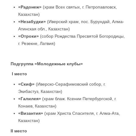
«Радонеж»
(храм Всех святых, г. Петропавловск,
Казахстан)
«Незабудки»
(Иверский храм, пос. Бурундай, Алма-
Атинская обл., Казахстан)
«Отроки»
(собор Рождества Пресвятой Богородицы,
г. Резекне, Латвия)
Подгруппа «Молодежные клубы»
I
место
«Скиф»
(Иверско-Серафимовский собор, г.
Экибастуз, Казахстан)
«Галилея»
(храм блаж. Ксении Петербургской, г.
Конаев, Казахстан)
«Византия»
(храм Христа Спасителя, г. Алма-Ата,
Казахстан)
II
место