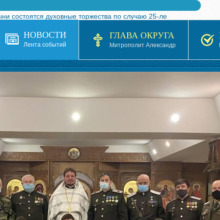
ыни состоятся духовные торжества по случаю 25-ле
 турнира по волейболу, посвященного 25-летию обр
НОВОСТИ
ГЛАВА ОКРУГА
я в Казахстане»
Лента событий
Митрополит Александр
кой епархией Русской Православной Церкви в 1927–19
 документов на 2026-2027 учебный год