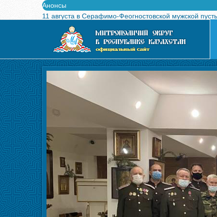
Анонсы
11 августа в Серафимо-Феогностовской мужской пуст
Выпущен в свет буклет о проведении Международного
Вышел в свет новый номер журнала «Свет Православи
Вышла в свет монография «Управляющие Алма-Атинс
Алма-Атинская духовная семинария объявляет прием