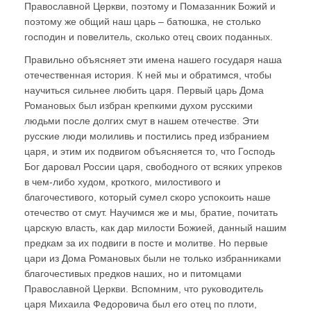
Православной Церкви, поэтому и Помазанник Божий и
поэтому же общий наш царь – батюшка, не столько
господин и повелитель, сколько отец своих поданных.
Правильно объясняет эти имена нашего государя наша
отечественная история. К ней мы и обратимся, чтобы
научиться сильнее любить царя. Первый царь Дома
Романовых был избран крепкими духом русскими
людьми после долгих смут в нашем отечестве. Эти
русские люди молиливь и постились пред избранием
царя, и этим их подвигом объясняется то, что Господь
Бог даровал России царя, свободного от всяких упреков
в чем-либо худом, кроткого, милостивого и
благочестивого, который сумел скоро успокоить наше
отечество от смут. Научимся же и мы, братие, почитать
царскую власть, как дар милости Божией, данный нашим
предкам за их подвиги в посте и молитве. Но первые
цари из Дома Романовых были не только избранниками
благочестивых предков наших, но и питомцами
Православной Церкви. Вспомним, что руководитель
царя Михаила Федоровича был его отец по плоти,