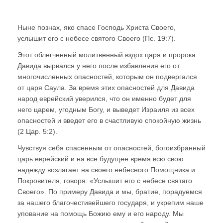
Ныне познах, яко спасе Господь Христа Своего,
услышит его с небесе святого Своего (Пс. 19:7).
Этот облегченный молитвенный вздох царя и пророка
Давида вырвался у него после избавления его от
многочисленных опасностей, которым он подвергался
от царя Саула. За время этих опасностей для Давида
народ еврейский уверился, что он именно будет для
него царем, угодным Богу, и выведет Израиля из всех
опасностей и введет его в счастливую спокойную жизнь
(2 Цар. 5:2).
Чувствуя себя спасенным от опасностей, богоизбранный
царь еврейский и на все будущее время всю свою
надежду возлагает на своего небесного Помощника и
Покровителя, говоря: «Услышит его с небесе святаго
Своего». По примеру Давида и мы, братие, порадуемся
за нашего благочестивейшего государя, и укрепим наше
упование на помощь Божию ему и его народу. Мы