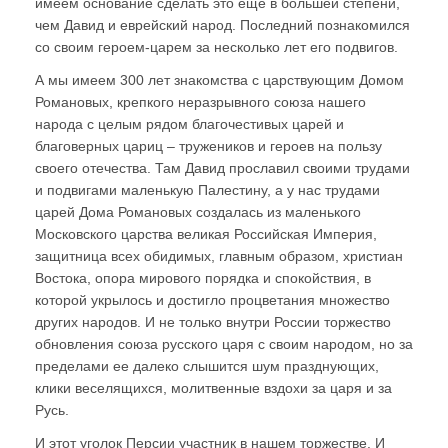
имеем основание сделать это еще в большей степени,
чем Давид и еврейский народ. Последний познакомился
со своим героем-царем за несколько лет его подвигов.
А мы имеем 300 лет знакомства с царствующим Домом
Романовых, крепкого неразрывного союза нашего
народа с целым рядом благочестивых царей и
благоверных цариц – тружеников и героев на пользу
своего отечества. Там Давид прославил своими трудами
и подвигами маленькую Палестину, а у нас трудами
царей Дома Романовых создалась из маленького
Московского царства великая Российская Империя,
защитница всех обидимых, главным образом, христиан
Востока, опора мирового порядка и спокойствия, в
которой укрылось и достигло процветания множество
других народов. И не только внутри России торжество
обновления союза русского царя с своим народом, но за
пределами ее далеко слышится шум празднующих,
клики веселящихся, молитвенные вздохи за царя и за
Русь.
И этот уголок Персии участник в нашем торжестве. И