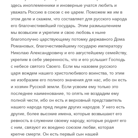
здесь иноплеменники и иноверные учатся любить и
уважать Россию в союзе с ее царем. Поможем же им в
этом деле и скажем, что составляет для русского народа
его благочестивейший государь. Этим размышлением
мы возвысим и укрепим и свою любовь к ныне
благополучно царствующему потомку державного Дома
Романовых, благочестивейшему государю императору
Николаю Александровичу и его августейшему семейству,
укрепим в себе уверенность, что и его услышит Господь
с небесе святого Своего. Если мы назовем русского
царя вождем нашего христолюбивого воинства, то этим
не изобразим его полного значения для нас, ибо он есть
и хозяин Русской земли. Если усвоим ему только это
последнее наименование, то опять не воздадим ему
полной чести, ибо он есть и верховный представитель
нашего народа пред лицем других народов. У него есть
другие, более высокие имена, которые возвышают его
ревность в служении своему народу, которые роднят его
с ним, связуют их воедино союзом любви, которая
крепче смерти. Он есть первый сын нашей