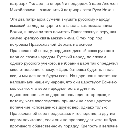
патриарх Филарет, а опорой и поддержкой царя Алексея
Михайловича – знаменитый патриарх всея Руси Никон.
Эти два патриарха сумели внушить русскому народу
высокий взгляд на царя и его власть, как помазанника
Божия, и научили того почитать Православную веру, как
самую крепкую связь между ними. С тех пор под
покровом Православной Церкви, на основе
Православной веры, утвердился дивный союз русского
царя со своим народом. Русский народ, по словам
одного русского ученого, в избрании царя так определил
свое отношение к нему: «Царь-батюшка будет для нас
все, и мы для него будем все». Но цари наши постоянно
напоминали нашему народу, что они царствуют Божиею
милостию, что вера народная есть и для них
единственное самое дорогое наследие от предков, и
потому, хотя впоследствии приняли на свое царсткое
попечение исповедников других вер, однако только
Православной вере предоставили господство, а другим
верам почитание, если они не проповедуют чего-нибудь
противного общественному порядку. Крепость и величие