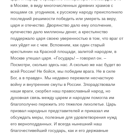
в Москве, в виду многочисленных древних храмов с
мощами св. угодников, к русскому народу преисполнило
последний решимости победить или умереть за веру,
царя и отечество. Дворянство дало ему ополчение,
купечество дало миллионы денег, а крестьянство
поддержало царя своею уверенностью в том, что враг от
них уйдет ни с чем. Вспомним, как один старый
крестьянин на Красной площади, залитой народом, в
Москве утешал царя. «Государь! – говорил он. –
Посмотри, сколько здесь нас. А сколько же нас будет во
всей России! Не бойся, мы победим врага. Не в силе
Бог, а в правде». Мы недавно пережили несчастную
войну и внутренние смуты в России. Злорадствовали
наши враги, скорбел наш православный народ, но
духовная связь между царем и народом помогла им
благополучно пережить это тяжелое лихолетье. Царь
призвал народных представителей и приказал им
обсуждать меры, полезные для удовлетворения нужд
его верноподданных. И всегда нынешний наш
благочестивейший государь, как и его державные