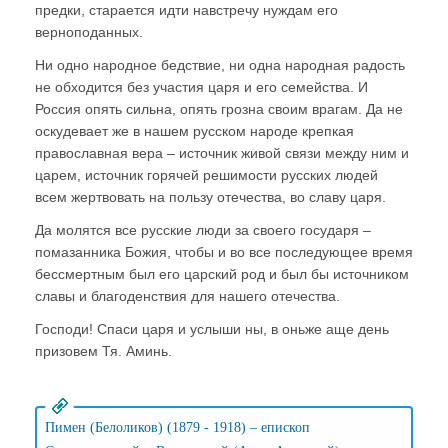
предки, старается идти навстречу нуждам его
верноподанных.
Ни одно народное бедствие, ни одна народная радость
не обходится без участия царя и его семейства. И
Россия опять сильна, опять грозна своим врагам. Да не
оскудевает же в нашем русском народе крепкая
православная вера – источник живой связи между ним и
царем, источник горячей решимости русских людей
всем жертвовать на пользу отечества, во славу царя.
Да молятся все русские люди за своего государя –
помазанника Божия, чтобы и во все последующее время
бессмертным был его царский род и был бы источником
славы и благоденствия для нашего отечества.
Господи! Спаси царя и услыши ны, в оньже аще день
призовем Тя. Аминь.
Пимен (Белоликов) (1879 - 1918) – епископ