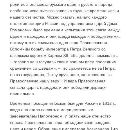
религиозного союза русского царя и русского народа
особенно ясно высказывались в трудные времена жизни
нашего отечества. Можно сказать, начало каждого
столетия истории России под управлением царей Дома
Романовых было временем испытания этой связи между
царем и народом, и они всегда выходили победителями,
потому что их связывала одна вера Православная.
Вспомним борьбу императора Петра Великого со
шведским королем Карлом XII. «Вы должны помышлять,
– говорил наш государь своим воинам пред последним
сражением со шведами, – что сражаетесь не за Петра,
но за государство, Петру врученное, за отечество, за
Православную нашу веру». И вера Православная
связала царя с народом, и они победили дерзких
пришельцев.
Временем посещения Божия был для России и 1812 г.,
когда она стала воевать с могущественным
завоевателем Наполеоном. И опять наше отечество
спасла Православная вера, объединившая воедино
царя и народ. Обращение императора Александра 1-го