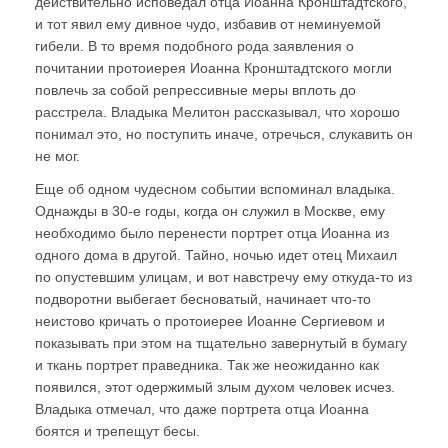
действительно исповедал отца Иоанна Кронштадтского,
и тот явил ему дивное чудо, избавив от неминуемой
гибели. В то время подобного рода заявления о
почитании протоиерея Иоанна Кронштадтского могли
повлечь за собой репрессивные меры вплоть до
расстрела. Владыка Мелитон рассказывал, что хорошо
понимал это, но поступить иначе, отречься, слукавить он
не мог.
Еще об одном чудесном событии вспоминал владыка.
Однажды в 30-е годы, когда он служил в Москве, ему
необходимо было перенести портрет отца Иоанна из
одного дома в другой. Тайно, ночью идет отец Михаил
по опустевшим улицам, и вот навстречу ему откуда-то из
подворотни выбегает бесноватый, начинает что-то
неистово кричать о протоиерее Иоанне Сергиевом и
показывать при этом на тщательно завернутый в бумагу
и ткань портрет праведника. Так же неожиданно как
появился, этот одержимый злым духом человек исчез.
Владыка отмечал, что даже портрета отца Иоанна
боятся и трепещут бесы.