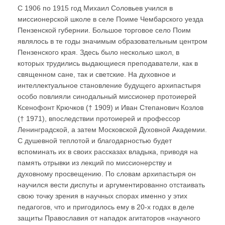
С 1906 по 1915 год Михаил Соловьев учился в
миссионерской школе в селе Поиме Чембарского уезда
Пензенской губернии. Большое торговое село Поим
являлось в те годы значимым образовательным центром
Пензенского края. Здесь было несколько школ, в
которых трудились выдающиеся преподаватели, как в
священном сане, так и светские. На духовное и
интеллектуальное становление будущего архипастыря
особо повлияли синодальный миссионер протоиерей
Ксенофонт Крючков († 1909) и Иван Степанович Козлов
(† 1971), впоследствии протоиерей и профессор
Ленинградской, а затем Московской Духовной Академии.
С душевной теплотой и благодарностью будет
вспоминать их в своих рассказах владыка, приводя на
память отрывки из лекций по миссионерству и
духовному просвещению. По словам архипастыря он
научился вести диспуты и аргументированно отстаивать
свою точку зрения в научных спорах именно у этих
педагогов, что и пригодилось ему в 20-х годах в деле
защиты Православия от нападок агитаторов «научного