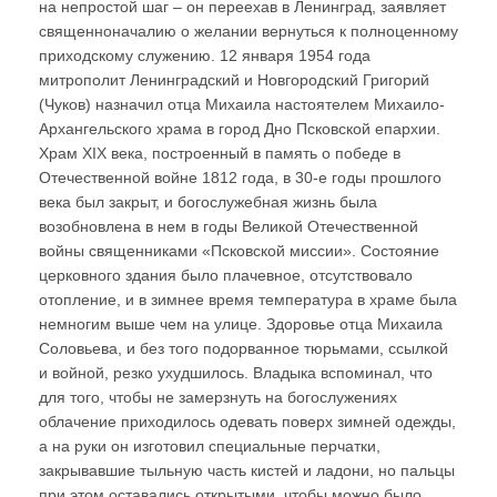
на непростой шаг – он переехав в Ленинград, заявляет
священноначалию о желании вернуться к полноценному
приходскому служению. 12 января 1954 года
митрополит Ленинградский и Новгородский Григорий
(Чуков) назначил отца Михаила настоятелем Михаило-
Архангельского храма в город Дно Псковской епархии.
Храм XIX века, построенный в память о победе в
Отечественной войне 1812 года, в 30-е годы прошлого
века был закрыт, и богослужебная жизнь была
возобновлена в нем в годы Великой Отечественной
войны священниками «Псковской миссии». Состояние
церковного здания было плачевное, отсутствовало
отопление, и в зимнее время температура в храме была
немногим выше чем на улице. Здоровье отца Михаила
Соловьева, и без того подорванное тюрьмами, ссылкой
и войной, резко ухудшилось. Владыка вспоминал, что
для того, чтобы не замерзнуть на богослужениях
облачение приходилось одевать поверх зимней одежды,
а на руки он изготовил специальные перчатки,
закрывавшие тыльную часть кистей и ладони, но пальцы
при этом оставались открытыми, чтобы можно было