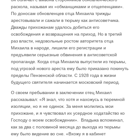
раскола, называя их «обманщиками и отщепенцами».
По доносам обновленцев отца Михаила трижды
арестовывали и сажали в тюрьму как антисоветчика.
Дважды прихожанам удалось добиться его
освобождения и возвращения на приход. Но в третий
раз власти, недовольные ростом авторитета отца
Михаила в народе, лишили его регистрации и
предъявили серьезные обвинения в антисоветской
пропаганде. Когда отца Михаила выпустили из тюрьмы,
под угрозой нового ареста ему было приказано покинуть
пределы Пензенской области. С 1928 года в жизни
будущего святителя начинается московский период.
О своем пребывании в заключении отец Михаил
рассказывал: «Я знал, что хотя и нахожусь в тюремной
изоляции, но я не одинок. За меня молились мои
прихожане, и я чувствовал их усердное ходатайство ко
Господу о моем освобождении». Владыка вспоминал,
как за два с половиной месяца до выхода из тюрьмы
ему было видение во сне. «Вхожу я в кабинет