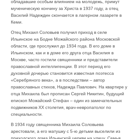
обладавшие особым влиянием на молодежь, примут
мученическую кончину за Христа в 1937 году, а отец
Василий Надеждин скончается в лагерном лазарете в
Кеми.
Отец Михаил Соловьев получил приход в селе
Ильинское на Бодне Можайского района Московской
области, где прослужил до 1934 года. В его доме в
Ильинском, как и в доме его друга отца Василия в
Москве, часто гостили священники и представители
православной интеллигенции. В этот период его
духовной дочерью становится известная поэтесса
«Серебряного века», а в последствии – автор
православных стихов, Надежда Павлович. На квартире у
отца Михаила был прописан Сергей Никитин, будущий
епископ Можайский Стефан – один из замечательных
подвижников XX столетия, врач-невропатолог по
специальности.
В 1934 году священника Михаила Соловьева
арестовали, а его матушку с 5-ю детьми выселили из
приходского дома Ильинской церкви на улицу. Семья