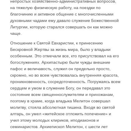
непростых хозяйственно-административных вопросов,
на тяжелую физическую работу, на поездки по
благочинию и активное общение с многочисленными
духовными чадами ему давало служение Божественной
Литургии, которую старался совершать он как можно
чаще.
Отношение к Святой Евхаристии, к принесению
Бескровной Жертвы за жизнь мира, было у владыки
особенным. Это отмечали все, кто присутствовал на его
богослужениях. Архипастырю были чужды внешние
пафос и величавость, служил он предельно просто,
скромно, но во всем чувствовалась внутренняя красота,
проникновенность, сосредоточенность. Погружаясь всем
сердцем и умом в служение Богу, он передавал это
состояние всем священнослужителям и прихожанам,
поэтому в храме, когда владыка Мелитон совершал
молитву, стояла абсолютная тишина. Входя во святой
алтарь, он умел «житейское отложить попечение» и
учил этому молодых клириков, иподиаконов и
семинаристов. Архиепископ Мелитон, с шести лет