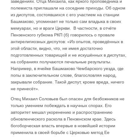
заведениях. Отца Михаила, как яркого проповедника и
полемиста приглашали на соседние приходы. Об одном
из диспутов, состоявшихся с его участием на станции
Башмаково, упоминает не только сам владыка в своих
мемуарах, но и враги Церкви. В частности, в отчёте
Пензенского губкома РКП (б) говорилось о провале
антирелигиозных диспутов: «Из опытов, проведённых в
этой области, видно, что, не имея достаточно
подготовленных товарищей и не искушённых в диспутах,
на собраниях получаются печальные результаты.
Например, в ячейке Башмаково Чембарского уезда, где
попы в заключительном слове, благословляя народ,
закрывали собрание. Такой диспут, кроме вреда, ничего
не принесёт».
Отец Михаил Соловьев был опасен для безбожников не
только умением побеждать в научных спорах. Его
авторитет мешал укоренению и распространению
обновленческого раскола в Пензенском крае. Здесь
богоборческая власть впервые в новейшей истории
применила в своей борьбе с Церковью метод Ее