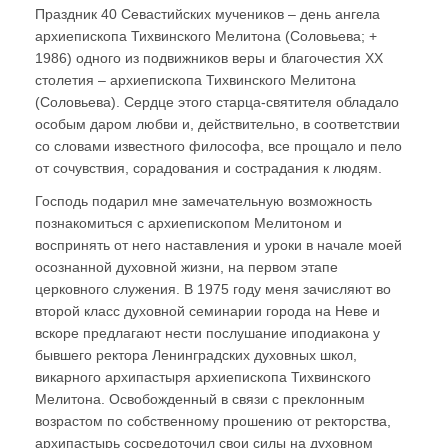
Праздник 40 Севастийских мучеников – день ангела
архиепископа Тихвинского Мелитона (Соловьева; +
1986) одного из подвижников веры и благочестия ХХ
столетия – архиепископа Тихвинского Мелитона
(Соловьева). Сердце этого старца-святителя обладало
особым даром любви и, действительно, в соответствии
со словами известного философа, все прощало и пело
от сочувствия, сорадования и сострадания к людям.
Господь подарил мне замечательную возможность
познакомиться с архиепископом Мелитоном и
воспринять от него наставления и уроки в начале моей
осознанной духовной жизни, на первом этапе
церковного служения. В 1975 году меня зачисляют во
второй класс духовной семинарии города на Неве и
вскоре предлагают нести послушание иподиакона у
бывшего ректора Ленинградских духовных школ,
викарного архипастыря архиепископа Тихвинского
Мелитона. Освобожденный в связи с преклонным
возрастом по собственному прошению от ректорства,
архипастырь сосредоточил свои силы на духовном