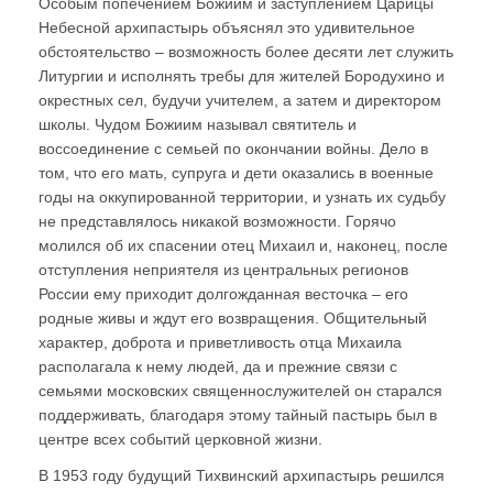
Особым попечением Божиим и заступлением Царицы
Небесной архипастырь объяснял это удивительное
обстоятельство – возможность более десяти лет служить
Литургии и исполнять требы для жителей Бородухино и
окрестных сел, будучи учителем, а затем и директором
школы. Чудом Божиим называл святитель и
воссоединение с семьей по окончании войны. Дело в
том, что его мать, супруга и дети оказались в военные
годы на оккупированной территории, и узнать их судьбу
не представлялось никакой возможности. Горячо
молился об их спасении отец Михаил и, наконец, после
отступления неприятеля из центральных регионов
России ему приходит долгожданная весточка – его
родные живы и ждут его возвращения. Общительный
характер, доброта и приветливость отца Михаила
располагала к нему людей, да и прежние связи с
семьями московских священнослужителей он старался
поддерживать, благодаря этому тайный пастырь был в
центре всех событий церковной жизни.
В 1953 году будущий Тихвинский архипастырь решился