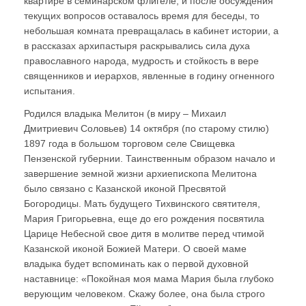
квартире в семинарском флигеле, и после обсуждения
текущих вопросов оставалось время для беседы, то
небольшая комната превращалась в кабинет истории, а
в рассказах архипастыря раскрывались сила духа
православного народа, мудрость и стойкость в вере
священников и иерархов, явленные в годину огненного
испытания.
Родился владыка Мелитон (в миру – Михаил
Дмитриевич Соловьев) 14 октября (по старому стилю)
1897 года в большом торговом селе Свищевка
Пензенской губернии. Таинственным образом начало и
завершение земной жизни архиепископа Мелитона
было связано с Казанской иконой Пресвятой
Богородицы. Мать будущего Тихвинского святителя,
Мария Григорьевна, еще до его рождения посвятила
Царице Небесной свое дитя в молитве перед чтимой
Казанской иконой Божией Матери. О своей маме
владыка будет вспоминать как о первой духовной
наставнице: «Покойная моя мама Мария была глубоко
верующим человеком. Скажу более, она была строго