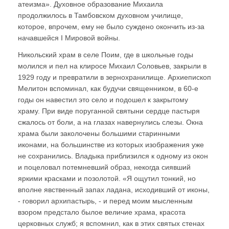
атеизма». Духовное образование Михаила
продолжилось в Тамбовском духовном училище,
которое, впрочем, ему не было суждено окончить из-за
начавшейся I Мировой войны.
Никольский храм в селе Поим, где в школьные годы
молился и пел на клиросе Михаил Соловьев, закрыли в
1929 году и превратили в зернохранилище. Архиепископ
Мелитон вспоминал, как будучи священником, в 60-е
годы он навестил это село и подошел к закрытому
храму. При виде поруганной святыни сердце пастыря
сжалось от боли, а на глазах навернулись слезы. Окна
храма были заколочены большими старинными
иконами, на большинстве из которых изображения уже
не сохранились. Владыка приблизился к одному из окон
и поцеловал потемневший образ, некогда сиявший
яркими красками и позолотой. «Я ощутил тонкий, но
вполне явственный запах ладана, исходивший от иконы,
- говорил архипастырь, - и перед моим мысленным
взором предстало былое величие храма, красота
церковных служб; я вспомнил, как в этих святых стенах