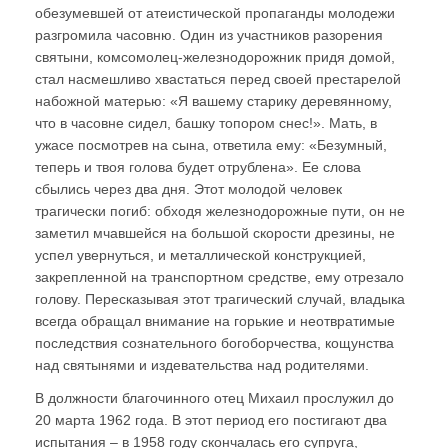
обезумевшей от атеистической пропаганды молодежи
разгромила часовню. Один из участников разорения
святыни, комсомолец-железнодорожник придя домой,
стал насмешливо хвастаться перед своей престарелой
набожной матерью: «Я вашему старику деревянному,
что в часовне сидел, башку топором снес!». Мать, в
ужасе посмотрев на сына, ответила ему: «Безумный,
теперь и твоя голова будет отрублена». Ее слова
сбылись через два дня. Этот молодой человек
трагически погиб: обходя железнодорожные пути, он не
заметил мчавшейся на большой скорости дрезины, не
успел увернуться, и металлической конструкцией,
закрепленной на транспортном средстве, ему отрезало
голову. Пересказывая этот трагический случай, владыка
всегда обращал внимание на горькие и неотвратимые
последствия сознательного богоборчества, кощунства
над святынями и издевательства над родителями.
В должности благочинного отец Михаил прослужил до
20 марта 1962 года. В этот период его постигают два
испытания – в 1958 году скончалась его супруга,