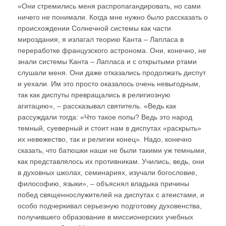
«Они стремились меня распропагандировать, но сами
ничего не понимали. Когда мне нужно было рассказать о
происхождении Солнечной системы как части
мироздания, я излагал теорию Канта – Лапласа в
переработке французского астронома. Они, конечно, не
знали системы Канта – Лапласа и с открытыми ртами
слушали меня. Они даже отказались продолжать диспут
и уехали. Им это просто оказалось очень невыгодным,
так как диспуты превращались в религиозную
агитацию», – рассказывал святитель. «Ведь как
рассуждали тогда: «Что такое попы? Ведь это народ
темный, суеверный и стоит нам в диспутах «раскрыть»
их невежество, так и религии конец». Надо, конечно
сказать, что батюшки наши не были такими уж темными,
как представлялось их противникам. Учились, ведь, они
в духовных школах, семинариях, изучали богословие,
философию, языки», – объяснял владыка причины
побед священнослужителей на диспутах с атеистами, и
особо подчеркивал серьезную подготовку духовенства,
получившего образование в миссионерских учебных