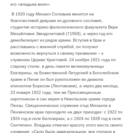
его «владыка-воин».
В 1920 году Михаил Соловьев женится на
благочестивой девушке из духовного сословия,
студентке историко-филологического факультета Вере
Михайловне Звездочетовой (†1958), а через год его
демобилизуют из рядов армии. Вступив в брак и
расставшись с военной службой, он получил
возможность вернуться к своему призванию – к
служению Церкви Христовой. 24 ноября 1921 года по
старому стилю, в день памяти великомученицы
Екатерины, за Божественной Литургией в Боголюбском
храме в Пензе он был рукоположен во диакона
епископом Борисом (Лентовским), а через два месяца,
23 января 1922 года, тем же Преосвященным
хиротонисан в сан иерея в Никольском храме города
Пензы. Священническое служение отца Михаила в
Пензенском крае проходило на двух приходах: с 1922 по
1924 год в селе Белозерках, а с 1924 по 1928 год в селе
Сентяпино. Владыка отмечал красоту этого места своего
служения: «Село было замечательное, все утопало в