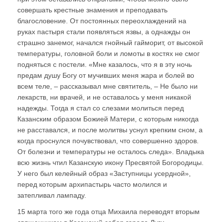
совершать крестные знамения и преподавать
благословение. От постоянных переохлаждений на
руках пастыря стали появляться язвы, а однажды он
страшно занемог, начался гнойный гайморит, от высокой
температуры, головной боли и ломоты в костях не смог
подняться с постели. «Мне казалось, что я в эту ночь
предам душу Богу от мучивших меня жара и болей во
всем теле, – рассказывал мне святитель, – Не было ни
лекарств, ни врачей, и не оставалось у меня никакой
надежды. Тогда я стал со слезами молиться перед
Казанским образом Божией Матери, с которым никогда
не расставался, и после молитвы уснул крепким сном, а
когда проснулся почувствовал, что совершенно здоров.
От болезни и температуры не осталось следа». Владыка
всю жизнь чтил Казанскую икону Пресвятой Богородицы.
У него был келейный образ «Заступницы усердной»,
перед которым архипастырь часто молился и
затепливал лампаду.
15 марта того же года отца Михаила переводят вторым