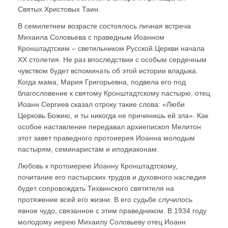
Святых Христовых Таин.
В семилетнем возрасте состоялось личная встреча
Михаила Соловьева с праведным Иоанном
Кронштадтским – светильником Русской Церкви начала
ХХ столетия. Не раз впоследствии с особым сердечным
чувством будет вспоминать об этой истории владыка.
Когда мама, Мария Григорьевна, подвела его под
благословение к святому Кронштадтскому пастырю, отец
Иоанн Сергиев сказал отроку такие слова: «Люби
Церковь Божию, и ты никогда не причинишь ей зла». Как
особое наставление передавал архиепископ Мелитон
этот завет праведного протоиерея Иоанна молодым
пастырям, семинаристам и иподиаконам.
Любовь к протоиерею Иоанну Кронштадтскому,
почитание его пастырских трудов и духовного наследия
будет сопровождать Тихвинского святителя на
протяжение всей его жизни. В его судьбе случилось
явное чудо, связанное с этим праведником. В 1934 году
молодому иерею Михаилу Соловьеву отец Иоанн