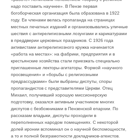
надо поставить научнее». В Пензе первая
богоборческая организация была образована в 1922
году. Ее членами велась пропаганда на страницах
местных печатных изданий и организовывались уличные
шествия с антирелигиозными лозунгами и карикатурами
в преддверии церковных праздников. С 1926 года
активистами антирелигиозного кружка начинается
«работа на местах»: на фабрики, предприятия и в
крестьянские хозяйства стали приезжать специально
приглашенные лекторы-агитаторы. Формой «научного
просвещения» и «борьбы с религиозными
предрассудками» были выбраны диспуты, споры
пропагандистов с представителями Церкви. Отец
Михаил, получивший хорошую миссионерскую
подготовку, оказался активным участником многих
диспутов с безбожниками в Пензенской епархии. По
рассказам владыки, диспуты проходили в
переполненных народом помещениях. С некоторой
долей иронии вспоминал он о научной беспомощности,
а то и полной безграмотности докладчиков-атеистов.