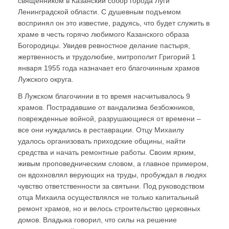
священником в Казанский собор города Луги
Ленинградской области. С душевным подъемом
воспринял он это известие, радуясь, что будет служить в
храме в честь горячо любимого Казанского образа
Богородицы. Увидев ревностное делание пастыря,
жертвенность и трудолюбие, митрополит Григорий 1
января 1955 года назначает его благочинным храмов
Лужского округа.
В Лужском благочинии в то время насчитывалось 9
храмов. Пострадавшие от вандализма безбожников,
поврежденные войной, разрушающиеся от времени –
все они нуждались в реставрации. Отцу Михаилу
удалось организовать приходские общины, найти
средства и начать ремонтные работы. Своим ярким,
живым проповедническим словом, а главное примером,
он вдохновлял верующих на труды, пробуждал в людях
чувство ответственности за святыни. Под руководством
отца Михаила осуществлялся не только капитальный
ремонт храмов, но и велось строительство церковных
домов. Владыка говорил, что силы на решение