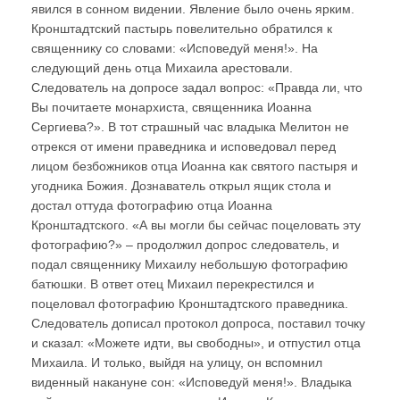
явился в сонном видении. Явление было очень ярким.
Кронштадтский пастырь повелительно обратился к
священнику со словами: «Исповедуй меня!». На
следующий день отца Михаила арестовали.
Следователь на допросе задал вопрос: «Правда ли, что
Вы почитаете монархиста, священника Иоанна
Сергиева?». В тот страшный час владыка Мелитон не
отрекся от имени праведника и исповедовал перед
лицом безбожников отца Иоанна как святого пастыря и
угодника Божия. Дознаватель открыл ящик стола и
достал оттуда фотографию отца Иоанна
Кронштадтского. «А вы могли бы сейчас поцеловать эту
фотографию?» – продолжил допрос следователь, и
подал священнику Михаилу небольшую фотографию
батюшки. В ответ отец Михаил перекрестился и
поцеловал фотографию Кронштадтского праведника.
Следователь дописал протокол допроса, поставил точку
и сказал: «Можете идти, вы свободны», и отпустил отца
Михаила. И только, выйдя на улицу, он вспомнил
виденный накануне сон: «Исповедуй меня!». Владыка