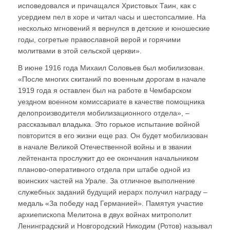
исповедовался и причащался Христовых Таин, как с
усердием пел в хоре и читал часы и шестопсалмие. На
несколько мгновений я вернулся в детские и юношеские
годы, согретые православной верой и горячими
молитвами в этой сельской церкви».
В июне 1916 года Михаил Соловьев был мобилизован.
«После многих скитаний по военным дорогам в начале
1919 года я оставлен был на работе в Чембарском
уездном военном комиссариате в качестве помощника
делопроизводителя мобилизационного отдела», –
рассказывал владыка. Это горькое испытание войной
повторится в его жизни еще раз. Он будет мобилизован
в начале Великой Отечественной войны и в звании
лейтенанта прослужит до ее окончания начальником
планово-оперативного отдела при штабе одной из
воинских частей на Урале. За отличное выполнение
служебных заданий будущий иерарх получил награду –
медаль «За победу над Германией». Памятуя участие
архиепископа Мелитона в двух войнах митрополит
Ленинградский и Новгородский Никодим (Ротов) называл