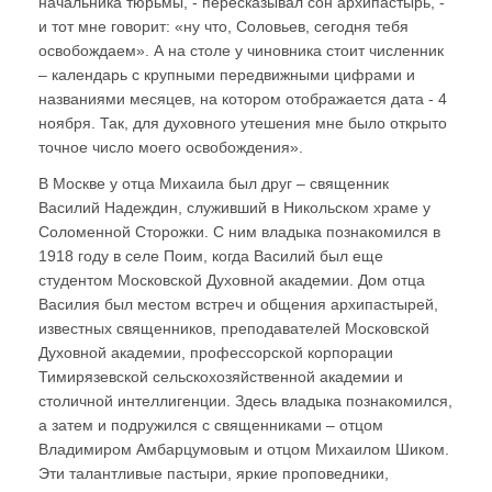
начальника тюрьмы, - пересказывал сон архипастырь, -
и тот мне говорит: «ну что, Соловьев, сегодня тебя
освобождаем». А на столе у чиновника стоит численник
– календарь с крупными передвижными цифрами и
названиями месяцев, на котором отображается дата - 4
ноября. Так, для духовного утешения мне было открыто
точное число моего освобождения».
В Москве у отца Михаила был друг – священник
Василий Надеждин, служивший в Никольском храме у
Соломенной Cторожки. С ним владыка познакомился в
1918 году в селе Поим, когда Василий был еще
студентом Московской Духовной академии. Дом отца
Василия был местом встреч и общения архипастырей,
известных священников, преподавателей Московской
Духовной академии, профессорской корпорации
Тимирязевской сельскохозяйственной академии и
столичной интеллигенции. Здесь владыка познакомился,
а затем и подружился с священниками – отцом
Владимиром Амбарцумовым и отцом Михаилом Шиком.
Эти талантливые пастыри, яркие проповедники,