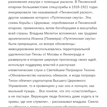
разложения изнутри с помощью раскола. В Пензенской
епархии большевистские спецслужбы в 1918-1921 годах
инициировали так называемый «Пензенский раскол»,
другое название которого «Путятинская смута». Эта
схема борьбы с Церковью, опробованная в Пензенской
епархии, применялась затем богоборцами в масштабах
всей страны. Владыка Мелитон вспоминал, как трудами
архиепископа Иоанна (Поммера) «Путятинская смута»
была прекращена, но вскоре обновленцы-
живоцерковники воспользовались территориальной
удаленностью Пензы от Москвы и Ленинграда и
развернули в епархии широкую пропаганду своих идей,
используя поддержку властей и распуская
клеветнические слухи о Святейшем Патриархе Тихоне.
«Обновленчество началось обманом, и когда патриарх
Тихон обличил узурпаторов Высшего Церковного
Управления, то в провинциях у нас оно и лопнуло, как
мыльный пузырь… Все поняли, что это «сластолюбцы»,
а не пастыри. Верующие люди боялись даже ходить в те
храмы, где они служили», - рассказывал владыка. Смело
он обличал с амвона сторонников обновленческого