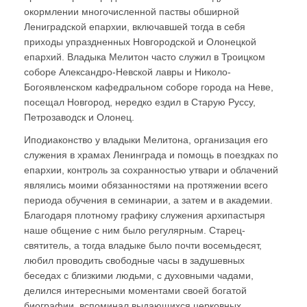
окормлении многочисленной паствы обширной
Лениградской епархии, включавшей тогда в себя
приходы упраздненных Новгородской и Олонецкой
епархий. Владыка Мелитон часто служил в Троицком
соборе Александро-Невской лавры и Николо-
Богоявленском кафедральном соборе города на Неве,
посещал Новгород, нередко ездил в Старую Руссу,
Петрозаводск и Олонец.
Иподиаконство у владыки Мелитона, организация его
служения в храмах Ленинграда и помощь в поездках по
епархии, контроль за сохранностью утвари и облачений
являлись моими обязанностями на протяжении всего
периода обучения в семинарии, а затем и в академии.
Благодаря плотному графику служения архипастыря
наше общение с ним было регулярным. Старец-
святитель, а тогда владыке было почти восемьдесят,
любил проводить свободные часы в задушевных
беседах с близкими людьми, с духовными чадами,
делился интересными моментами своей богатой
биографии, вспоминал выдающихся церковных