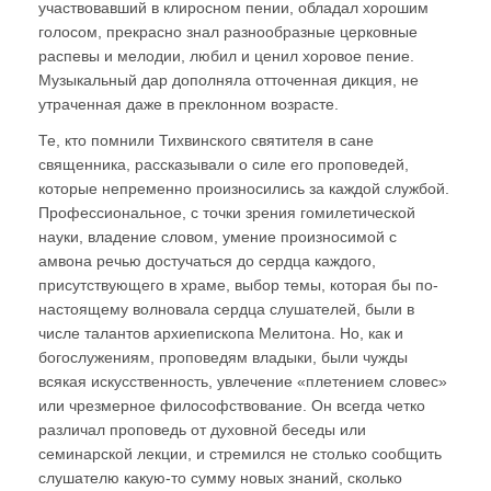
участвовавший в клиросном пении, обладал хорошим
голосом, прекрасно знал разнообразные церковные
распевы и мелодии, любил и ценил хоровое пение.
Музыкальный дар дополняла отточенная дикция, не
утраченная даже в преклонном возрасте.
Те, кто помнили Тихвинского святителя в сане
священника, рассказывали о силе его проповедей,
которые непременно произносились за каждой службой.
Профессиональное, с точки зрения гомилетической
науки, владение словом, умение произносимой с
амвона речью достучаться до сердца каждого,
присутствующего в храме, выбор темы, которая бы по-
настоящему волновала сердца слушателей, были в
числе талантов архиепископа Мелитона. Но, как и
богослужениям, проповедям владыки, были чужды
всякая искусственность, увлечение «плетением словес»
или чрезмерное философствование. Он всегда четко
различал проповедь от духовной беседы или
семинарской лекции, и стремился не столько сообщить
слушателю какую-то сумму новых знаний, сколько