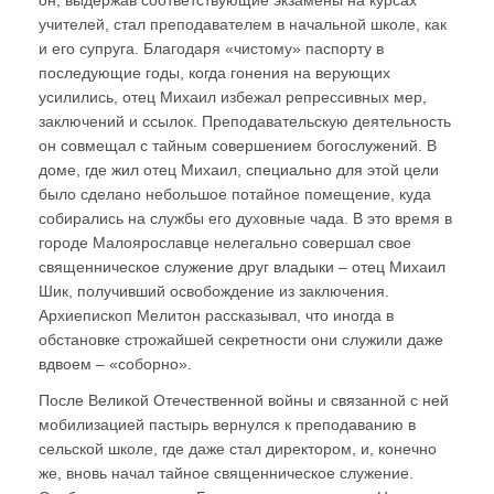
он, выдержав соответствующие экзамены на курсах
учителей, стал преподавателем в начальной школе, как
и его супруга. Благодаря «чистому» паспорту в
последующие годы, когда гонения на верующих
усилились, отец Михаил избежал репрессивных мер,
заключений и ссылок. Преподавательскую деятельность
он совмещал с тайным совершением богослужений. В
доме, где жил отец Михаил, специально для этой цели
было сделано небольшое потайное помещение, куда
собирались на службы его духовные чада. В это время в
городе Малоярославце нелегально совершал свое
священническое служение друг владыки – отец Михаил
Шик, получивший освобождение из заключения.
Архиепископ Мелитон рассказывал, что иногда в
обстановке строжайшей секретности они служили даже
вдвоем – «соборно».
После Великой Отечественной войны и связанной с ней
мобилизацией пастырь вернулся к преподаванию в
сельской школе, где даже стал директором, и, конечно
же, вновь начал тайное священническое служение.