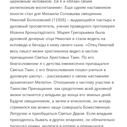
церковным человеком. Ей я и обязан своим
религиозным воспитанием». Еще одним наставником
юности стал для Михаила Соловьева священник
Николай Болоховский (†1926) – выдающийся пастырь и
духовный просветитель, ученик праведного протоиерея
Иоанна Кронштадтского. Мария Григорьевна была
духовной дочерью отца Николая и стала водить на
исповеди и беседы к нему своего сына. «Отец Николай
весь смысл жизни христианина видел в частом
причащении Святых Христовых Таин. По его
благословению я с детства ежемесячно причащался
Святых Таин, с его благословения пошел учиться в
духовную школу», - рассказывал о своем наставнике
архиепископ Мелитон. Отношение к частому участию в
Таинстве Причащения, как средоточию всей духовной
жизни останется у владыки до конца его земных дней.
Будучи священником, а затем и епископом, он всегда
стремился как можно чаще совершать Божественную
Литургию и приобщаться Святых Даров. Если владыке
приходилось бывать в других епархиях, он обязательно
посещал храмы, молился в алтаре и причащался