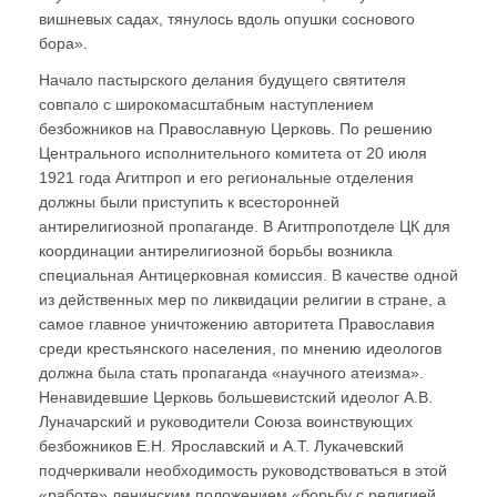
вишневых садах, тянулось вдоль опушки соснового
бора».
Начало пастырского делания будущего святителя
совпало с широкомасштабным наступлением
безбожников на Православную Церковь. По решению
Центрального исполнительного комитета от 20 июля
1921 года Агитпроп и его региональные отделения
должны были приступить к всесторонней
антирелигиозной пропаганде. В Агитпропотделе ЦК для
координации антирелигиозной борьбы возникла
специальная Антицерковная комиссия. В качестве одной
из действенных мер по ликвидации религии в стране, а
самое главное уничтожению авторитета Православия
среди крестьянского населения, по мнению идеологов
должна была стать пропаганда «научного атеизма».
Ненавидевшие Церковь большевистский идеолог А.В.
Луначарский и руководители Союза воинствующих
безбожников Е.Н. Ярославский и А.Т. Лукачевский
подчеркивали необходимость руководствоваться в этой
«работе» ленинским положением «борьбу с религией