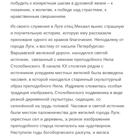
побудить к конкретным шагам в духовной жизни – к
покаянию, к молитве, к победе над страстями, к
нравственным свершениям.
Из своего служения в Луге отец Михаил вынес страшную
и поучительную историю, которую ему рассказали
прихожане одного из храмов благочиния. Неподалеку от
города Луги, к востоку от насыпи Петербургско-
Варшавской железной дороги, находился святой
источник, связанный с именем преподобного Нила
Столобенского. В начале ХХ столетия рядом с
источником усердием местных жителей была возведена
часовня, в которой находился старинный скульптурный
образ преподобного Нила. Издревле сложилась особая
традиция изображать Столобенского подвижника в виде
резной деревянной скульптуры, сидящим, со
склонённой на грудь головой. Часовня и святой источник
были местом паломничества для жителей города Луги,
окрестных сел и деревень, а резное изображение
преподобного старца почиталось как чудотворное.
Наступили годы богоборческого разгула, и ватага