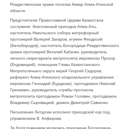
Рождественском храме поселка Акжар Алма-Атинской
области.
Предстоятелю Православной Церкви Казахстана
сослужили: благочинный приходов Алма-Аты,
настоятель Никольского собора митрофорный
протоиерей Валерий Захаров, игумен Феодосий
(Белобородов), настоятель Богородице-Рождественского
храма протоиерей Виталий Кабачек, руководитель
личного секретариата митрополита иеромонах Прохор
(Ендовицкий), помощник Главы Казахстанского
Митрополичьего округа иерей Георгий Сидоров,
референт Алма-Атинского епархиального управления
иеромонах Геннадий (Бурдюжа), протодиакон Николай
Гринкевич, руководитель службы протокола
митрополита протодиакон Роман Головин, протодиакон
Владимир Сыровацкий, диакон Димитрий Савченко.
Песнопения Литургии исполнял приходской хор под
управлением В. Алферова.
За богослужением молились прихожане Богородице-