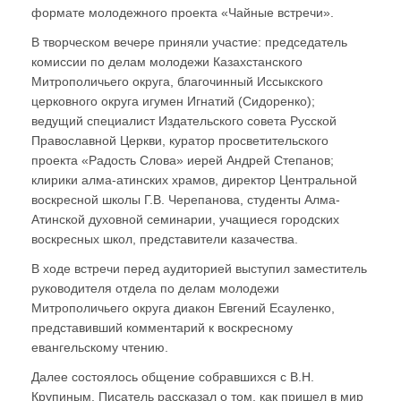
формате молодежного проекта «Чайные встречи».
В творческом вечере приняли участие: председатель
комиссии по делам молодежи Казахстанского
Митрополичьего округа, благочинный Иссыкского
церковного округа игумен Игнатий (Сидоренко);
ведущий специалист Издательского совета Русской
Православной Церкви, куратор просветительского
проекта «Радость Слова» иерей Андрей Степанов;
клирики алма-атинских храмов, директор Центральной
воскресной школы Г.В. Черепанова, студенты Алма-
Атинской духовной семинарии, учащиеся городских
воскресных школ, представители казачества.
В ходе встречи перед аудиторией выступил заместитель
руководителя отдела по делам молодежи
Митрополичьего округа диакон Евгений Есауленко,
представивший комментарий к воскресному
евангельскому чтению.
Далее состоялось общение собравшихся с В.Н.
Крупиным. Писатель рассказал о том, как пришел в мир