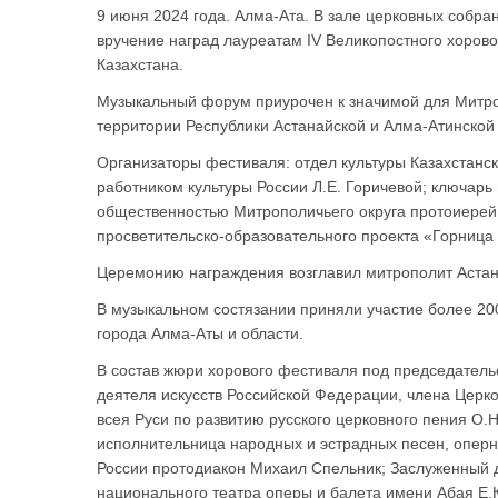
9 июня 2024 года. Алма-Ата. В зале церковных собр
вручение наград лауреатам IV Великопостного хоров
Казахстана.
Музыкальный форум приурочен к значимой для Митроп
территории Республики Астанайской и Алма-Атинской
Организаторы фестиваля: отдел культуры Казахстанск
работником культуры России Л.Е. Горичевой; ключарь
общественностью Митрополичьего округа протоиерей
просветительско-образовательного проекта «Горница
Церемонию награждения возглавил митрополит Астана
В музыкальном состязании приняли участие более 20
города Алма-Аты и области.
В состав жюри хорового фестиваля под председатель
деятеля искусств Российской Федерации, члена Церк
всея Руси по развитию русского церковного пения О.Н
исполнительница народных и эстрадных песен, оперна
России протодиакон Михаил Спельник; Заслуженный д
национального театра оперы и балета имени Абая Е.К