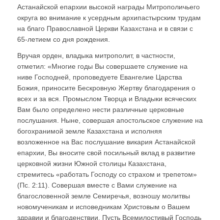
Астанайской епархии высокой награды Митрополичьего
округа во внимание к усердным архипастырским трудам
на благо Православной Церкви Казахстана и в связи с
65-летием со дня рождения.
Вручая орден, владыка митрополит, в частности,
отметил: «Многие годы Вы совершаете служение на
ниве Господней, проповедуете Евангелие Царства
Божия, приносите Бескровную Жертву благодарения о
всех и за вся. Промыслом Творца и Владыки всяческих
Вам было определено нести различные церковные
послушания. Ныне, совершая апостольское служение на
богохранимой земле Казахстана и исполняя
возложенное на Вас послушание викария Астанайской
епархии, Вы вносите свой посильный вклад в развитие
церковной жизни Южной столицы Казахстана,
стремитесь «работать Господу со страхом и трепетом»
(Пс. 2:11). Совершая вместе с Вами служение на
благословенной земле Семиречья, возношу молитвы
новомученикам и исповедникам Христовым о Вашем
здравии и благоденствии. Пусть Всемилостивый Господь