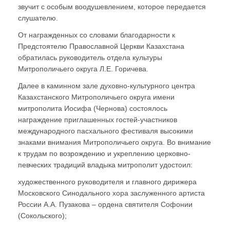
звучит с особым воодушевлением, которое передается
слушателю.
От награжденных со словами благодарности к
Предстоятелю Православной Церкви Казахстана
обратилась руководитель отдела культуры
Митрополичьего округа Л.Е. Горичева.
Далее в каминном зале духовно-культурного центра
Казахстанского Митрополичьего округа имени
митрополита Иосифа (Чернова) состоялось
награждение приглашенных гостей-участников
международного пасхального фестиваля высокими
знаками внимания Митрополичьего округа. Во внимание
к трудам по возрождению и укреплению церковно-
певческих традиций владыка митрополит удостоил:
художественного руководителя и главного дирижера
Московского Синодального хора заслуженного артиста
России А.А. Пузакова – ордена святителя Софонии
(Сокольского);