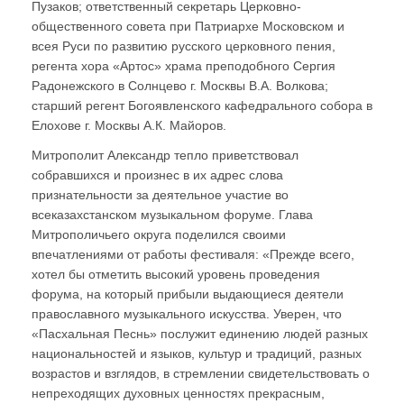
Пузаков; ответственный секретарь Церковно-
общественного совета при Патриархе Московском и
всея Руси по развитию русского церковного пения,
регента хора «Артос» храма преподобного Сергия
Радонежского в Солнцево г. Москвы В.А. Волкова;
старший регент Богоявленского кафедрального собора в
Елохове г. Москвы А.К. Майоров.
Митрополит Александр тепло приветствовал
собравшихся и произнес в их адрес слова
признательности за деятельное участие во
всеказахстанском музыкальном форуме. Глава
Митрополичьего округа поделился своими
впечатлениями от работы фестиваля: «Прежде всего,
хотел бы отметить высокий уровень проведения
форума, на который прибыли выдающиеся деятели
православного музыкального искусства. Уверен, что
«Пасхальная Песнь» послужит единению людей разных
национальностей и языков, культур и традиций, разных
возрастов и взглядов, в стремлении свидетельствовать о
непреходящих духовных ценностях прекрасным,