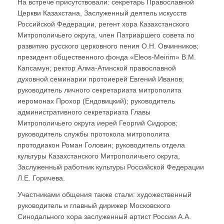
На встрече присутствовали: секретарь Православной
Церкви Казахстана, Заслуженный деятель искусств
Российской Федерации, регент хора Казахстанского
Митрополичьего округа, член Патриаршего совета по
развитию русского церковного пения О.Н. Овчинников;
президент общественного фонда «Eleos-Meirim» В.М.
Капсамун; ректор Алма-Атинской православной
духовной семинарии протоиерей Евгений Иванов;
руководитель личного секретариата митрополита
иеромонах Прохор (Ендовицкий); руководитель
административного секретариата Главы
Митрополичьего округа иерей Георгий Сидоров;
руководитель службы протокола митрополита
протодиакон Роман Головин; руководитель отдела
культуры Казахстанского Митрополичьего округа,
Заслуженный работник культуры Российской Федерации
Л.Е. Горичева.
Участниками общения также стали: художественный
руководитель и главный дирижер Московского
Синодального хора заслуженный артист России А.А.