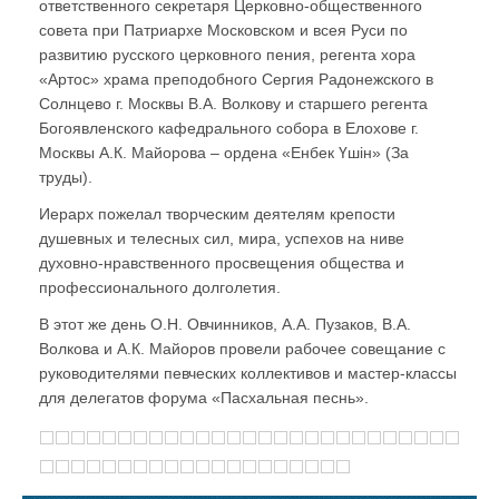
ответственного секретаря Церковно-общественного
совета при Патриархе Московском и всея Руси по
развитию русского церковного пения, регента хора
«Артос» храма преподобного Сергия Радонежского в
Солнцево г. Москвы В.А. Волкову и старшего регента
Богоявленского кафедрального собора в Елохове г.
Москвы А.К. Майорова – ордена «Енбек Үшiн» (За
труды).
Иерарх пожелал творческим деятелям крепости
душевных и телесных сил, мира, успехов на ниве
духовно-нравственного просвещения общества и
профессионального долголетия.
В этот же день О.Н. Овчинников, А.А. Пузаков, В.А.
Волкова и А.К. Майоров провели рабочее совещание с
руководителями певческих коллективов и мастер-классы
для делегатов форума «Пасхальная песнь».