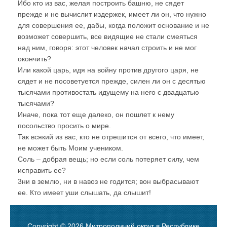
Ибо кто из вас, желая построить башню, не сядет
прежде и не вычислит издержек, имеет ли он, что нужно
для совершения ее, дабы, когда положит основание и не
возможет совершить, все видящие не стали смеяться
над ним, говоря: этот человек начал строить и не мог
окончить?
Или какой царь, идя на войну против другого царя, не
сядет и не посоветуется прежде, силен ли он с десятью
тысячами противостать идущему на него с двадцатью
тысячами?
Иначе, пока тот еще далеко, он пошлет к нему
посольство просить о мире.
Так всякий из вас, кто не отрешится от всего, что имеет,
не может быть Моим учеником.
Соль – добрая вещь; но если соль потеряет силу, чем
исправить ее?
3ни в землю, ни в навоз не годится; вон выбрасывают
ее. Кто имеет уши слышать, да слышит!
Copyright © 2026 Митрополичий округ в Республике