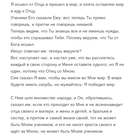
Я исшел от Отца и пришел в мир; и опять оставляю мир
и иду к Отцу.
Ученики Его сказали Ему: вот, теперь Ты прямо
говоришь, и притчи не говоришь никакой.
Теперь видим, что Ты знаешь все и не имеешь нужды,
чтобы кто спрашивал Тебя. Посему веруем, что Ты от
Бога исшел.
Иисус отвечал им: теперь веруете?
Вот, наступает час, и настал уже, что вы рассеетесь
каждый в свою сторону и Меня оставите одного; но Я не
один, потому что Отец со Мною.
Сие сказал Я вам, чтобы вы имели во Мне мир. В мире
будете иметь скорбь; но мужайтесь: Я победил мир.
С Ним шло множество народа; и Он, обратившись,
сказал им: если кто приходит ко Мне и не возненавидит
отца своего и матери, и жены и детей, и братьев и
сестер, а притом и самой жизни своей, тот не может
быть Моим учеником; и кто не несет креста своего и
идёт за Мною, не может быть Моим учеником.