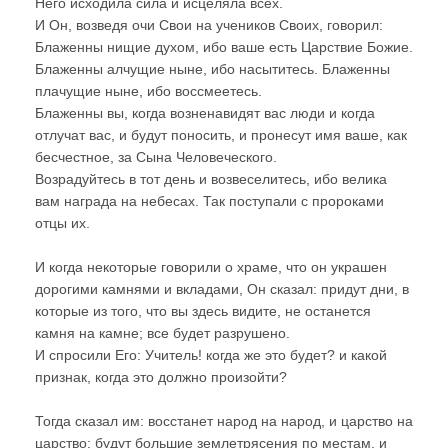
Него исходила сила и исцеляла всех.
И Он, возведя очи Свои на учеников Своих, говорил:
Блаженны нищие духом, ибо ваше есть Царствие Божие.
Блаженны алчущие ныне, ибо насытитесь. Блаженны
плачущие ныне, ибо воссмеетесь.
Блаженны вы, когда возненавидят вас люди и когда
отлучат вас, и будут поносить, и пронесут имя ваше, как
бесчестное, за Сына Человеческого.
Возрадуйтесь в тот день и возвеселитесь, ибо велика
вам награда на небесах. Так поступали с пророками
отцы их.
И когда некоторые говорили о храме, что он украшен
дорогими камнями и вкладами, Он сказал: придут дни, в
которые из того, что вы здесь видите, не останется
камня на камне; все будет разрушено.
И спросили Его: Учитель! когда же это будет? и какой
признак, когда это должно произойти?
Тогда сказал им: восстанет народ на народ, и царство на
царство; будут большие землетрясения по местам, и