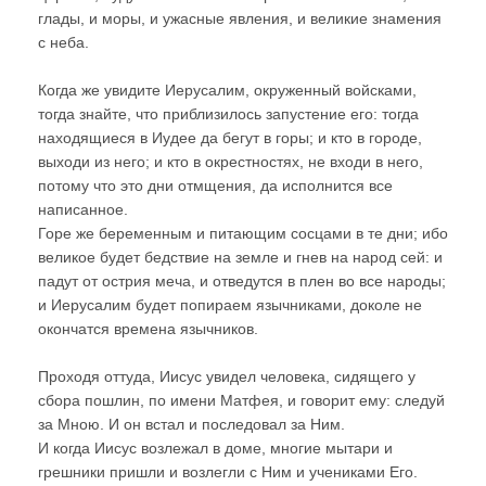
глады, и моры, и ужасные явления, и великие знамения
с неба.
Когда же увидите Иерусалим, окруженный войсками,
тогда знайте, что приблизилось запустение его: тогда
находящиеся в Иудее да бегут в горы; и кто в городе,
выходи из него; и кто в окрестностях, не входи в него,
потому что это дни отмщения, да исполнится все
написанное.
Горе же беременным и питающим сосцами в те дни; ибо
великое будет бедствие на земле и гнев на народ сей: и
падут от острия меча, и отведутся в плен во все народы;
и Иерусалим будет попираем язычниками, доколе не
окончатся времена язычников.
Проходя оттуда, Иисус увидел человека, сидящего у
сбора пошлин, по имени Матфея, и говорит ему: следуй
за Мною. И он встал и последовал за Ним.
И когда Иисус возлежал в доме, многие мытари и
грешники пришли и возлегли с Ним и учениками Его.