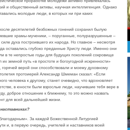
теистической проработке молодежи активно привлекалась
кий и общественный активы, научная интеллигенция. Однако
тавались молодые люди, в которых ни при каких
после десятилетий безбожных гонений сохранил былую
елевшие храмы-мученики, – поруганные, полуразрушенные –
 силе духа построившего их народа. Но главное – несмотря
гда оставались глубоко преданные Христу люди. Именно они
ли в те непростые годы для будущих поколений сокровище
их земной путь «в простоте и богоугодной искренности»
й, горячей верой они способствовали и моему духовному
столетия протоиерей Александр Шмеман сказал: «Если
ого человека к другому, станет очевидно, что вдохновляет
етстве, в юности были взрослые люди, научившие тебя вере в
уду, доброе отношение к ближнему, то это можно назвать
нт для всей дальнейшей жизни.
 наставниках?
еблагодарным». За каждой Божественной Литургией
ти и, в первую очередь, учителей и наставников моей