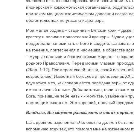
заложено в школьном образовании и воспитании. К а
пионерская и комсомольская организации, родительс
при таком мощном атеистическом давлении всегда ос
обстоятельствах не угасала искра веры.
Моя малая родина – старинный Вятский край – даже 
красоту и величие православной культуры. Чудом уц
продолжали напоминать о Боге и свидетельствовать о
на гонения, притеснения и насмешки, в обществе все
– мудрые пастыри и благочестивые миряне – сохрани
родного Православия. Перед моими глазами проходил 
(2Кор. 1:12). Примером своей жизни, своей искренне
возрастанию. Известный богослов и проповедник ХХ 
вдуматься в то, как совершается передача веры от одн
именно личный опыт». Действительно, если в твоем д
Бога, привившие тебе навык к молитве, уважение к тр
настоящим счастьем. Это хороший, прочный фундаме
Владыка, Вы можете рассказать о своих первых
Есть древнее изречение: «Человек не должен быть н
вспоминаю всех тех, кто помогал мне на жизненном пу