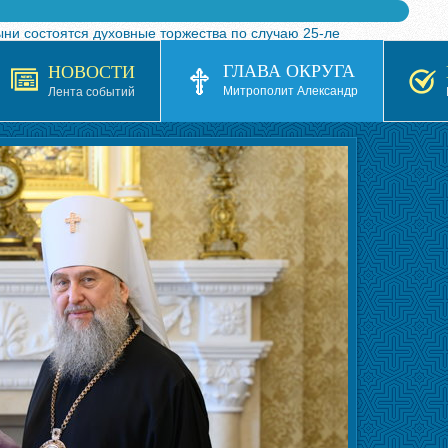
ыни состоятся духовные торжества по случаю 25-ле
 турнира по волейболу, посвященного 25-летию обр
ГЛАВА ОКРУГА
НОВОСТИ
я в Казахстане»
Митрополит Александр
Лента событий
кой епархией Русской Православной Церкви в 1927–19
 документов на 2026-2027 учебный год