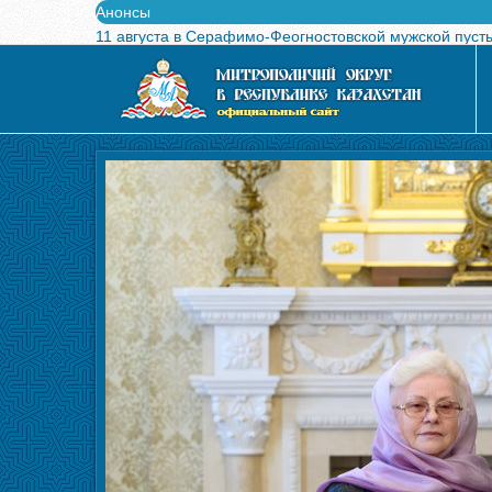
Анонсы
11 августа в Серафимо-Феогностовской мужской пуст
Выпущен в свет буклет о проведении Международного
Вышел в свет новый номер журнала «Свет Православи
Вышла в свет монография «Управляющие Алма-Атинс
Алма-Атинская духовная семинария объявляет прием