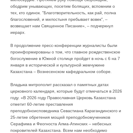
ободрим унывающих, посетим болящих, вспомним о
тех, кто одинок. "Благотворительность, как рай, полна
благословений, и милостыня пребывает вовек", –
возвещает нам Священное Писание», – подчеркнул
иерарх.
В продолжение пресс-конференции журналисты были
проинформированы о том, что главное рождественское
богослужение в Южной столице пройдет в ночь с 6 на 7
января в исторической и культурной жемчужине
Казахстана – Вознесенском кафедральном соборе.
Владыка митрополит рассказал о памятных датах
церковного календаря, которые будут отмечаться в 2026
году. «В 2026 году Православная Церковь Казахстана
отметит 60-летие преставления
преподобноисповедника Севастиана Карагандинского и
25-летие обретения мощей преподобномучеников
Серафима и Феогноста Алма-Атинских – небесных
покровителей Казахстана. Всем нам необходимо