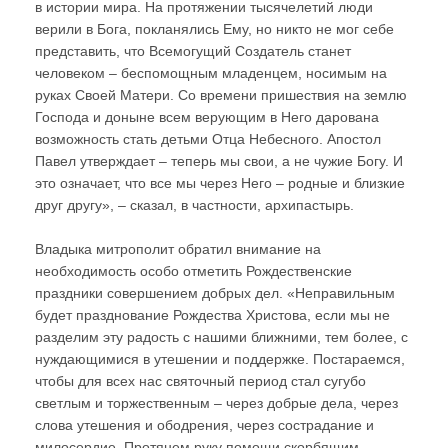
в истории мира. На протяжении тысячелетий люди
верили в Бога, покланялись Ему, но никто не мог себе
представить, что Всемогущий Создатель станет
человеком – беспомощным младенцем, носимым на
руках Своей Матери. Со времени пришествия на землю
Господа и доныне всем верующим в Него дарована
возможность стать детьми Отца Небесного. Апостол
Павел утверждает – теперь мы свои, а не чужие Богу. И
это означает, что все мы через Него – родные и близкие
друг другу», – сказал, в частности, архипастырь.
Владыка митрополит обратил внимание на
необходимость особо отметить Рождественские
праздники совершением добрых дел. «Неправильным
будет празднование Рождества Христова, если мы не
разделим эту радость с нашими ближними, тем более, с
нуждающимися в утешении и поддержке. Постараемся,
чтобы для всех нас святочный период стал сугубо
светлым и торжественным – через добрые дела, через
слова утешения и ободрения, через сострадание и
милосердие. Протянем руку помощи скорбящим,