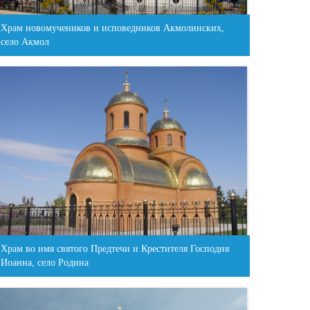
Храм новомучеников и исповедников Акмолинских,
село Акмол
Храм во имя святого Предтечи и Крестителя Господня
Иоанна, село Родина