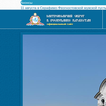
Анонсы
11 августа в Серафимо-Феогностовской мужской пуст
Выпущен в свет буклет о проведении Международного
Вышел в свет новый номер журнала «Свет Православи
Вышла в свет монография «Управляющие Алма-Атинс
Алма-Атинская духовная семинария объявляет прием