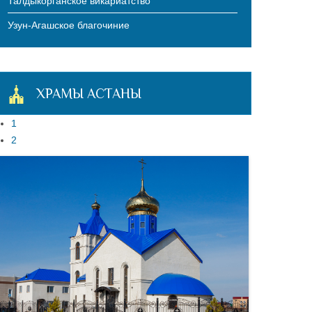
Талдыкорганское викариатство
Узун-Агашское благочиние
ХРАМЫ АСТАНЫ
1
2