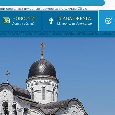
ыни состоятся духовные торжества по случаю 25-ле
 турнира по волейболу, посвященного 25-летию обр
НОВОСТИ
ГЛАВА ОКРУГА
я в Казахстане»
Лента событий
Митрополит Александр
кой епархией Русской Православной Церкви в 1927–19
 документов на 2026-2027 учебный год