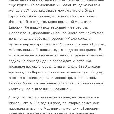
еще будет». Те сомневались: «Батюшка, да какой там
монастырь?! Все закрывают, ломают, кто его будет
строить?» «А кто ломает, тот и построит», – ответил
батюшка. Это свидетельство покойной монахини
Евдокии (Левицкой) подтверждает и ее сестра,
Параскева З., добавляя: «Прошло много лет. Как-то моя
дочь пришла с работы и говорит: «Мама сегодня
пустили первый троллейбус». Я очень плакала: «Прости,
мой миленький батюшка, ведь я тогда не поверила». В
то время на весь Акмолинск было три грузовых машины,
ездили на лошадях да на верблюдах. А батюшка
провидел далеко вперед. Когда в начале 1970-х годов
архимандрит Кирилл организовал монашескую общину,
а потом зарегистрировали монастырь в честь иконы
Божией Матери «Взыскание погибших», я тогда сказала:
«Какой у нас был великий Батюшка!»
Среди репрессированных монахинь, находившихся в
Акмолинске в 30-е годы и позднее, старые прихожане
называли игумению Мартиниану, монахинь Гавриилу,