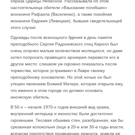
образа Царицы Небесной. Рассказывала об этом
настоятельница обители «Взыскание погибших»
монахиня Рафаила (Василенко), а также покойная
монахиня Евдокия (Левицкая), бывшая свидетельницей
этого случая.
Однажды после всенощного бдения в день памяти
преподобного Сергия Радонежского отец Кирилл был
очень огорчен малым количеством молящихся, он даже
хотел попросить правящего архиерея перевести его в
другое место: слишком уж скромно показалось после
торжества, которое устраивают в Лавре своему
преподобному основателю. Но этой ночью он был
утешен явлением Божией Матери, которая открыла ему,
что именно в этом городе он должен основать
иноческую обитель.
В 50-х – начале 1970-х годов внешний вид храма,
внутренний интерьер и иконостас были достаточно
скромными. Тесовая обшивка стен, разобранная, как бы
срезанная колокольня (еще в 20-е или 30-е годы власти,
всячески препятствуя проведению ремонта, довели ее