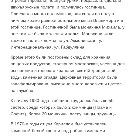
отремонтировали, поштукатурили, покрасили, сделали
двухъярусные полати, и получилась гостиница.
Приезжало много паломников, они спали на полу в
нижнем храме равноапостольного князя Владимира и в
этой гостинице. Гостиничной была монахиня Михаила, у
нее там же была маленькая келья. Монахини жили
также в частных домах по ул. Акмолинская, ул.
Интернациональная, ул. Габдуллина.
Кроме этого были построены склад для хранения
пищевых продуктов, столярная мастерская, часовня для
освящения и годового хранения святой крещенской
воды, каменная ограда. Церковная территория была
заасфальтирована, высажено много деревьев и цветов
на клумбах.
К началу 1980 года в общине трудилось больше 50
сестер, среди которых было 2 схимницы (Пиама и
София), более 20 монахинь, послушницы, трудницы.
В 1970-е годы отцом Кириллом был установлен
каменный белый крест и надгробие с именами