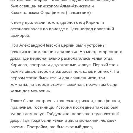
был освящен епископом Алма-Атинским и
Казахстанским Серафимом (Гачковским).
К нему прилегали покои, где жил отец Кирилл и
останавливался по приезде в Целиноград правящий
архиерей.
При Александро-Невской церкви были устроены
различные помещения для жилья. На месте старенького
дома, где первоначально располагалась келья отца
Кирилла, построили двухэтажные корпус. Первый этаж
был из шпал, второй этаж засыпной, шлак и опилок. На
первом этаже были кельи для священников, три
комнаты, на втором этаже – швейная, позже там были
кельи для монахинь.
Также были построены трапезная, ризная, просфорная,
прачечная, гостиница. История последней такова: был
куплен дом на ул. Габдуллина, переведен туда скотный
двор. Там тоже были кельи и жили монахини, человек
восемь. Постройки, где был скотный двор,