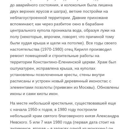
до аварийного состояния, и колокольня была лишена
двух верхних ярусов и шатра), ветхие постройки на
неблагоустроенной территории. Давние прихожане
вспоминают, как через разбитое окно в барабане
центрального купола проникала вода, образуя лужи на
полу (некоторые, впрочем, говорят, что причиной тому
были худая крыша и щели на потолке). Все годы своего
настоятельства (1970-1980) отец Кирилл производил
ремонт помещений и строительные работы на
территории Константино-Еленинской церкви. Храм был
оштукатурен, исправлена крыша, на куполах
установлены позолоченные кресты, стены внутри
расписаны и устроен новый деревянный иконостас с
элементами позолоты (привезен из Москвы). Обновлены
иконы и сами киоты икон.
На месте небольшой крестильни, существовавшей еще
с начала 1950-х годов, в 1980 году построили
небольшой храм святого благоверного князя Александра
Невского. 5 или 7 мая 1980 года (первая дата стоит на
антиминсе, вторая – в записях одной из монахинь) он