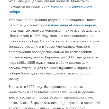
украшающей церковь святой обители. Монастырь
находится на территории
Константино-Еленинского
собора
.
Уставные богослужения регулярно проводились после
регистрации монастыря
в Александро-Невской церкви
,
пока главным храмом монастыря при игуменье Дамиане
(Латышевой) в 1995 году вновь не стал Константино-
Еленинский собор. В соборе же читалось и правило для
монашествующих, а в храме Александра Невского
богослужения проводились только по воскресениям и
большим праздникам. Впрочем, до 1999 года даже в те
годы (1991-1995 годы), когда в обоих храмах шли
службы отдельно для монашествующих и мирян, в
соборе богослужение совершалось также строго по
уставу.
Вначале, в 1990 году, было решено построить
монастырь в селе Малотимофеевка. Была выделена
земля, составлен проект. Завезли материал: кирпич,
песок, блоки. Вырыли котлован под церковь, и правящий
епископ Евсевий (Саввин) (ныне – митрополит