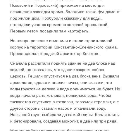
Псковский и Порховский) приезжал на место для
освящения закладки храма. Заложили также фундамент
под жилой дом. Пробурили скважину для воды,
огородили участок временно колючей проволокой.
Первым летом посадили там картофель.
Но вскоре решение изменили и стали строить жилой
корпус на территории Константино-Еленинского храма.
Проект сделал городской архитектор Кочетов.
Сначала рассчитали поднять здание на два блока над
землей, но оказалось, что здание закроет собою
церковь. Решили опуститься на два блока вниз. Вызвали
археологов, сделали анализ почвы, они сказали, что
воды грунтовые далеко и вода подниматься не будет. Но
когда начали рыть котлован, появилась вода. Чтобы
экскаватор спустился в котлован, завозили керамзит, а с
другой стороны ставили насос и откачивали воду.
Насыпной грунт выбирали до самой глины. Клали плиты
и бетонировали, создавая монолит, в два или три ряда.
Многие работы проводились безвозмездно и много