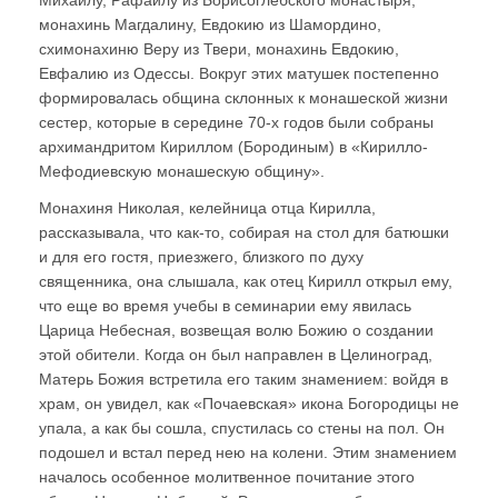
Михаилу, Рафаилу из Борисоглебского монастыря,
монахинь Магдалину, Евдокию из Шамордино,
схимонахиню Веру из Твери, монахинь Евдокию,
Евфалию из Одессы. Вокруг этих матушек постепенно
формировалась община склонных к монашеской жизни
сестер, которые в середине 70-х годов были собраны
архимандритом Кириллом (Бородиным) в «Кирилло-
Мефодиевскую монашескую общину».
Монахиня Николая, келейница отца Кирилла,
рассказывала, что как-то, собирая на стол для батюшки
и для его гостя, приезжего, близкого по духу
священника, она слышала, как отец Кирилл открыл ему,
что еще во время учебы в семинарии ему явилась
Царица Небесная, возвещая волю Божию о создании
этой обители. Когда он был направлен в Целиноград,
Матерь Божия встретила его таким знамением: войдя в
храм, он увидел, как «Почаевская» икона Богородицы не
упала, а как бы сошла, спустилась со стены на пол. Он
подошел и встал перед нею на колени. Этим знамением
началось особенное молитвенное почитание этого