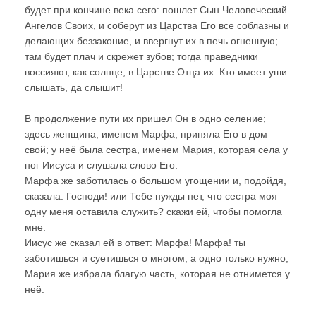
будет при кончине века сего: пошлет Сын Человеческий
Ангелов Своих, и соберут из Царства Его все соблазны и
делающих беззаконие, и ввергнут их в печь огненную;
там будет плач и скрежет зубов; тогда праведники
воссияют, как солнце, в Царстве Отца их. Кто имеет уши
слышать, да слышит!
В продолжение пути их пришел Он в одно селение;
здесь женщина, именем Марфа, приняла Его в дом
свой; у неё была сестра, именем Мария, которая села у
ног Иисуса и слушала слово Его.
Марфа же заботилась о большом угощении и, подойдя,
сказала: Господи! или Тебе нужды нет, что сестра моя
одну меня оставила служить? скажи ей, чтобы помогла
мне.
Иисус же сказал ей в ответ: Марфа! Марфа! ты
заботишься и суетишься о многом, а одно только нужно;
Мария же избрала благую часть, которая не отнимется у
неё.