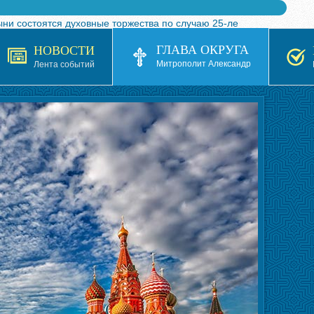
ыни состоятся духовные торжества по случаю 25-ле
 турнира по волейболу, посвященного 25-летию обр
ГЛАВА ОКРУГА
НОВОСТИ
я в Казахстане»
Митрополит Александр
Лента событий
кой епархией Русской Православной Церкви в 1927–19
 документов на 2026-2027 учебный год