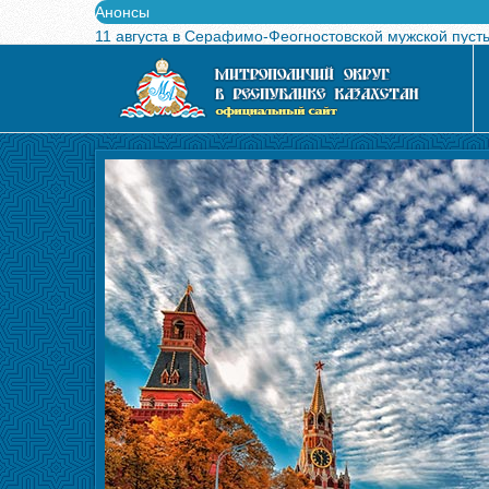
Анонсы
11 августа в Серафимо-Феогностовской мужской пуст
Выпущен в свет буклет о проведении Международного
Вышел в свет новый номер журнала «Свет Православи
Вышла в свет монография «Управляющие Алма-Атинс
Алма-Атинская духовная семинария объявляет прием