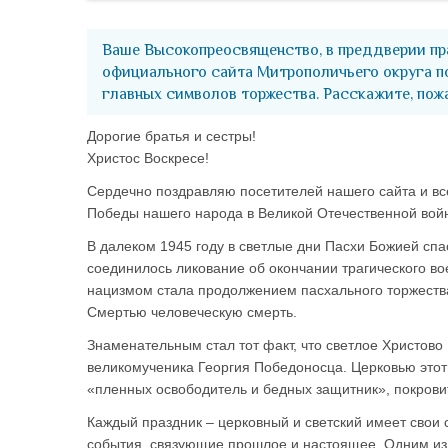
Ваше Высокопреосвященство, в преддверии пр
официального сайта Митрополичьего округа по
главных символов торжества. Расскажите, пожа
Дорогие братья и сестры!
Христос Воскресе!
Сердечно поздравляю посетителей нашего сайта и вс
Победы нашего народа в Великой Отечественной вой
В далеком 1945 году в светлые дни Пасхи Божией сп
соединилось ликование об окончании трагического во
нацизмом стала продолжением пасхального торжеств
Смертью человеческую смерть.
Знаменательным стал тот факт, что светлое Христово
великомученика Георгия Победоносца. Церковью этот с
«пленных освободитель и бедных защитник», покровит
Каждый праздник – церковный и светский имеет свои
события, связующие прошлое и настоящее. Одним из 