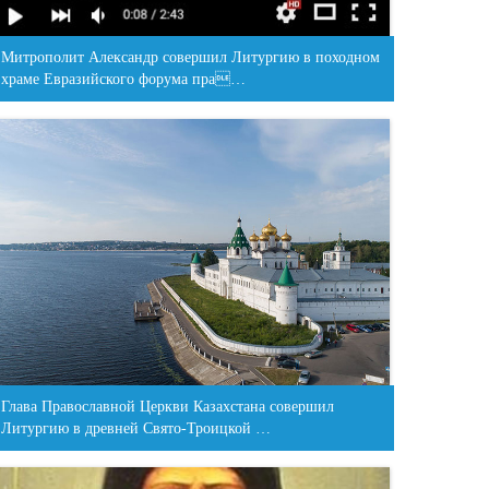
Митрополит Александр совершил Литургию в походном
храме Евразийского форума пра…
Глава Православной Церкви Казахстана совершил
Литургию в древней Свято-Троицкой …