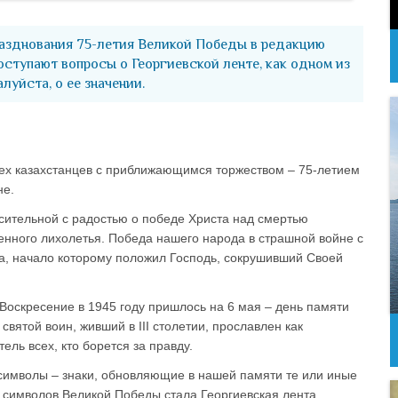
азднования 75-летия Великой Победы в редакцию
ступают вопросы о Георгиевской ленте, как одном из
луйста, о ее значении.
ех казахстанцев с приближающимся торжеством – 75-летием
не.
асительной с радостью о победе Христа над смертью
енного лихолетья. Победа нашего народа в страшной войне с
а, начало которому положил Господь, сокрушивший Своей
 Воскресение в 1945 году пришлось на 6 мая – день памяти
вятой воин, живший в III столетии, прославлен как
ель всех, кто борется за правду.
 символы – знаки, обновляющие в нашей памяти те или иные
символов Великой Победы стала Георгиевская лента.